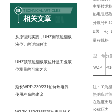
主要技术
TECHNICAL ARTICLES
热电阻感温
相关文章
分度号Pt1
B级 R
=
0
从原理到实践，UHZ侧装磁翻板
量程规格
液位计的详细解读
型 号
分
UHZ顶装磁翻板液位计是工业液
WZP
Pt1
位测量的可靠之选
注：“t”
延长WRP-230/231铂铑热电偶
热响应时
使用寿命的建议
在温度出现
公称压力
WZPK-130/336铠装热电阻技术