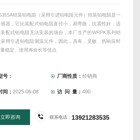
2-535SA铠装铂电阻（采用引进铂电阻元件）铠装铂电阻是一
传感器，它比装配式铂电阻直径小，易弯曲，抗震性好，适
在装配式铂电阻无法安装的场合，本厂生产的WRPK系列铠
阻采用引进铂电阻测温元件，因此，具有，灵敏、热响应时
质量稳定、使用寿命长等优点
型号：
厂商性质：
经销商
时间：
2025-06-08
访 问 量：
490
13921283535
立即咨询
联系电话：