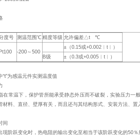
格
分度号
测温范围℃
精度等级
允许偏差△t ℃
±（0.15或+0.002︱t︱）
Pt100
-200～500
B级
±（0.3或+0.005︱t︱）
中“t”为感温元件实测温度值
力
指在常温下，保护管所能承受静态外压而不破裂，实验压力一般
管材料、直径、壁厚有关，而且还与其结构形式、安装方法、置
时间
出现阶跃变化时，热电阻的输出变化至相当于该阶跃变化的50％所