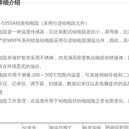
详细介绍
2-535SA铠装铂电阻（采用引进铂电阻元件）
电阻是一种温度传感器，它比装配式铂电阻直径小，易弯曲，抗
产的WRPK系列铠装铂电阻采用引进铂电阻测温元件，因此，
电阻外保护套管采用不锈钢，内充满高密度氧化物质的绝缘体，
装在环境恶劣的场合。
电阻可用于测量-200～500℃范围内温度，可直接用铜导线
示仪、记录仪、调节器，扫描器、数据记录仪以及电脑提供的温度变化输
理
电阻工作原理：在温度作用下铂电阻丝的电阻随之变化而变化。
热响应时间
分度号
测温范围℃
精度等级