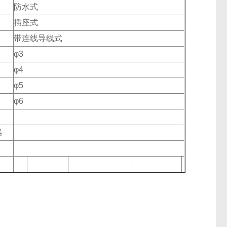
防水式
插座式
带连线导线式
φ3
φ4
φ5
φ6
号