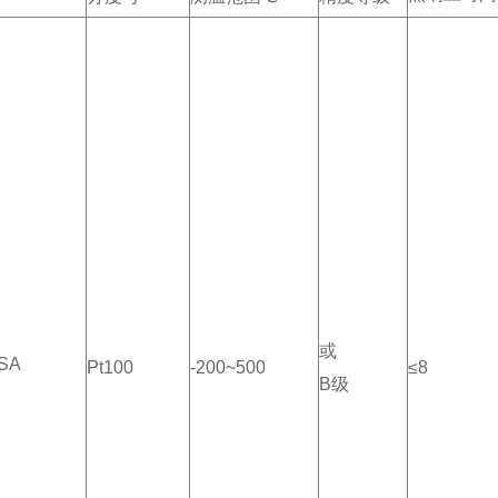
或
SA
Pt100
-200~500
≤8
B级