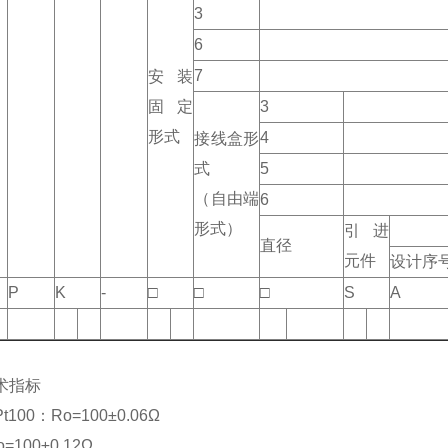
3
6
7
安装
固定
3
形式
4
接线盒形
式
5
（自由端
6
形式）
引进
直径
元件
设计序
P
K
-
□
□
□
S
A
术指标
100：Ro=100±0.06Ω
100±0.12Ω