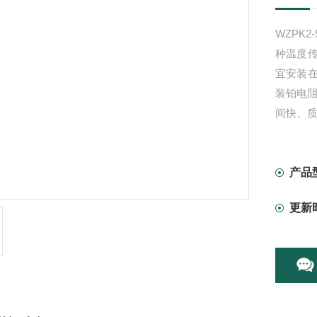
WZPK
种温度
宜安装
装铂电
间快、
产品
更新