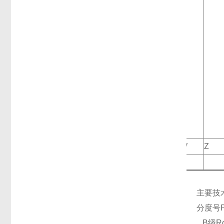
W
Z
主要技
分度号Pt
B级Ro=