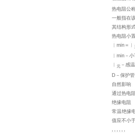
热电阻公
一般指在
其结构形
热电阻小
︱min＝︱
︱min－
︱
－感
元
D－保护
自然影响
通过热电阻
绝缘电阻
常温绝缘电
值应不小于
, , , , , ,