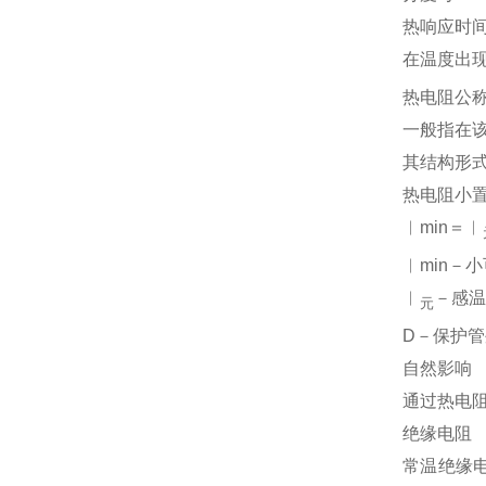
热响应时
在温度出
热电阻公
一般指在
其结构形
热电阻小
︱min＝︱
︱min－
︱
－感
元
D－保护
自然影响
通过热电阻
绝缘电阻
常温绝缘电