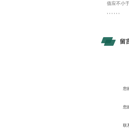
值应不小于
, , , , , ,
留
您
您
联