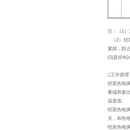
注：（1）
（2）铠
紧固，防
(3)直径
□工作原理
铠装热电
量端和参
温度值。
铠装热电
关，和热
铠装热电