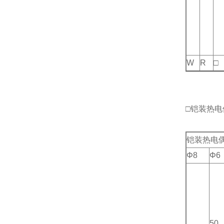
W
R
□
□铠装热
铠装热电偶
Φ8
Φ6
50