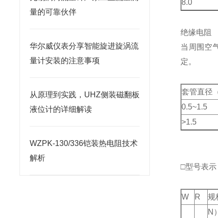
8.0
量的可靠伙伴
绝缘电阻
华尔威仪表分享智能旋进旋涡流
当周围空
量计安装的注意事项
定。
套管直径
从原理到实践，UHZ侧装磁翻板
0.5~1.5
液位计的详细解读
>1.5
WZPK-130/336铠装热电阻技术
解析
□型号表示
W
R
规
N