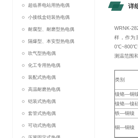
超临界电站用热电偶
详
小接线盒铠装热电偶
WRNK-
耐腐型、耐磨型热电偶
样，作为
隔爆型、本安型热电偶
0℃~80
吹气型热电偶
测温范围
化工专用热电偶
装配式热电偶
类别
高温耐磨热电偶
镍铬—铜
铠装式热电偶
镍铬—镍
套管式热电偶
铁—铜镍
可动式热电偶
铜—铜镍
压簧固定式热偶