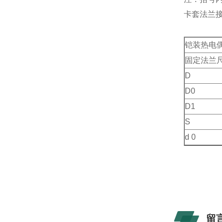
卡套法兰
铠装热电
固定法兰
D
D0
D1
S
d 0
留