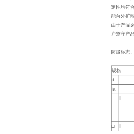
定性均符
能向外扩
由于产品采用
户遵守产
防爆标志
规格
d
ia
Ⅱ
□
Ⅱ