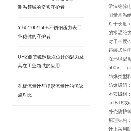
常温绝缘电
测温领域的坚实守护者
测量常温绝
对于长度＞
Y-60/100/150B不锈钢压力表工
的常温绝缘
业稳健的守护者
对于长度≤
铠装式热
UHZ侧装磁翻板液位计的魅力及
在环境温度
其在工业领域的应用
500V。
防爆类型
防爆级组：dⅡ
孔板流量计与楔形流量计的优缺
本安级组：i
点对比
iaⅡBT6
外壳防护等
原理结构
计上采用