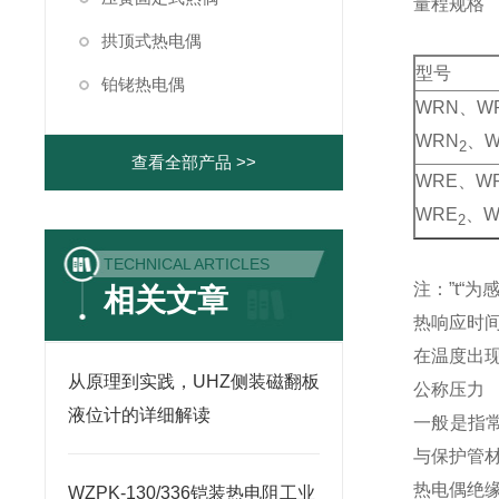
量程规格
拱顶式热电偶
型号
铂铑热电偶
WRN、W
WRN
、W
2
查看全部产品 >>
WRE、W
WRE
、W
2
TECHNICAL ARTICLES
注：”t“
相关文章
热响应时
在温度出现
从原理到实践，UHZ侧装磁翻板
公称压力
液位计的详细解读
一般是指
与保护管
热电偶绝
WZPK-130/336铠装热电阻工业