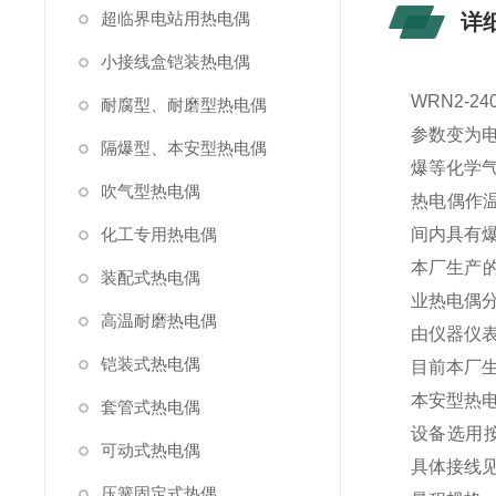
超临界电站用热电偶
详
小接线盒铠装热电偶
WRN2-
耐腐型、耐磨型热电偶
参数变为
隔爆型、本安型热电偶
爆等化学
吹气型热电偶
热电偶作温度
化工专用热电偶
间内具有
本厂生产的隔
装配式热电偶
业热电偶分
高温耐磨热电偶
由仪器仪
铠装式热电偶
目前本厂生
本安型热电
套管式热电偶
设备选用按
可动式热电偶
具体接线
压簧固定式热偶