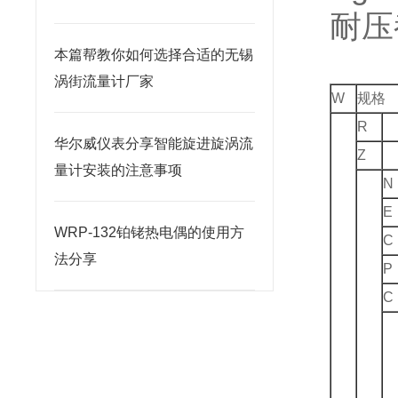
耐压
本篇帮教你如何选择合适的无锡
涡街流量计厂家
W
规格
R
华尔威仪表分享智能旋进旋涡流
Z
量计安装的注意事项
N
E
WRP-132铂铑热电偶的使用方
C
法分享
P
C