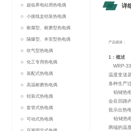
超临界电站用热电偶
详
小接线盒铠装热电偶
耐腐型、耐磨型热电偶
隔爆型、本安型热电偶
产品描述：
吹气型热电偶
1：概述
化工专用热电偶
WRP-3
装配式热电偶
温度变送
各种生产过
高温耐磨热电偶
铂铑热电
铠装式热电偶
会在回路
套管式热电偶
批示出热
铂铑热电
可动式热电偶
两端的温
压簧固定式热偶