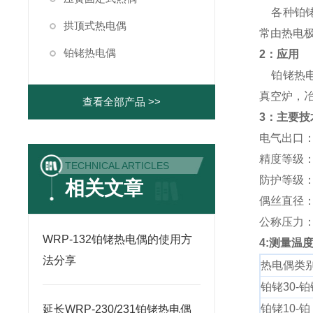
各种铂铑
拱顶式热电偶
常由热电
铂铑热电偶
2：应用
铂铑热电
真空炉，
查看全部产品 >>
3：主要技
电气出口：M2
精度等级：I 
TECHNICAL ARTICLES
防护等级：I
相关文章
偶丝直径：Φ
公称压力
WRP-132铂铑热电偶的使用方
4:测量温
法分享
热电偶类
铂铑30-铂
铂铑10-铂
延长WRP-230/231铂铑热电偶