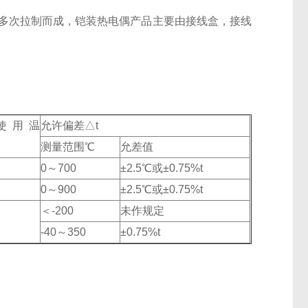
管经多次拉制而成，铠装热电偶产品主要由接线盒，接线
使用温
允许偏差△t
℃
测量范围℃
允差值
0～700
±2.5℃或±0.75%t
0～900
±2.5℃或±0.75%t
＜-200
未作规定
-40～350
±0.75%t