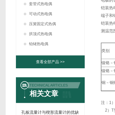
电极的
套管式热电偶
铠装热
可动式热电偶
端子和
铠装热
压簧固定式热偶
测温范
拱顶式热电偶
铂铑热电偶
类别
查看全部产品 >>
镍铬－
镍铬－
铜－铜
TECHNICAL ARTICLES
相关文章
注：1
2）T
孔板流量计与楔形流量计的优缺