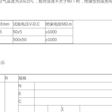
空气温度为20±15℃，相对湿度不大于80﹪时，绝缘型铠装
径mm
试验电压V-D.C
绝缘电阻MΩ.m
5
50±5
≥1000
500±50
≥1000
表示
R
规格
N
E
C
1