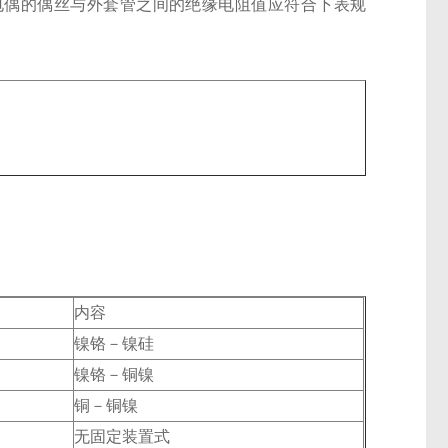
热电偶的偶丝与外套管之间的绝缘电阻值应符合下表规
内容
镍铬－镍硅
镍铬－铜镍
铜－铜镍
无固定装置式