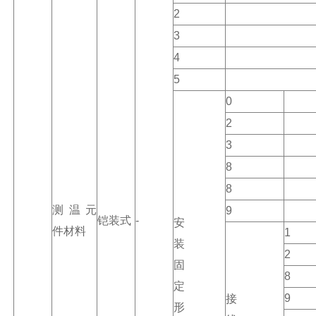
2
3
4
5
0
2
3
8
8
测温元
9
铠装式
-
安
件材料
1
装
2
固
8
定
9
接
形