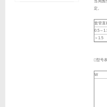
当周围
定。
套管直
0.5～1.
＞1.5
□型号
W