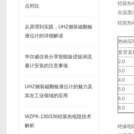
铠装热
点对比
在温度
铠装热
从原理到实践，UHZ侧装磁翻板
液位计的详细解读
热响应
套管直
华尔威仪表分享智能旋进旋涡流
2.0
量计安装的注意事项
3.0
4.0
UHZ侧装磁翻板液位计的魅力及
5.0
其在工业领域的应用
6.0
8.0
WZPK-130/336铠装热电阻技术
解析
绝缘电