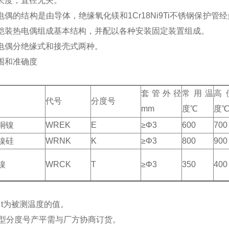
长度，直径无关。
电偶的结构是由导体，绝缘氧化镁和1Cr18Ni9Ti不锈钢保护
铠装热电偶组成基本结构，并配以各种安装固定装置组成。
电偶分绝缘式和接壳式两种。
围和准确度
套管外径
常用温
高
代号
分度号
mm
度℃
度
铜镍
WREK
E
≥Φ3
600
700
镍硅
WRNK
K
≥Φ3
800
900
镍
WRCK
T
≥Φ3
350
400
）t为被测温度的值。
型分度号产平需与厂方协商订货。