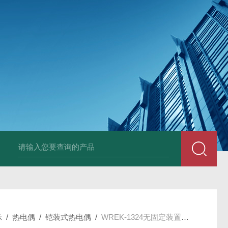
套管式热电阻
WZP2-731套管式热电阻
塑料液面计(RPP,UPVC,PVDF,C
示
/
热电偶
/
铠装式热电偶
/
WREK-1324无固定装置多对式铠装元件热电偶