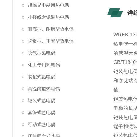
超临界电站用热电偶
详
小接线盒铠装热电偶
耐腐型、耐磨型热电偶
WREK-
隔爆型、本安型热电偶
热电偶一
吹气型热电偶
的感温元
GB/T184
化工专用热电偶
铠装热电
装配式热电偶
和参比端
高温耐磨热电偶
值。
铠装热电
铠装式热电偶
电极的长
套管式热电偶
铠装热电偶
可动式热电偶
端子和铠
铠装热电
压簧固定式热偶