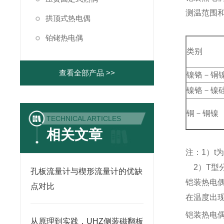
测温范围
拱顶式热电偶
铂铑热电偶
类别
查看全部产品 >>
镍铬－铜
镍铬－镍
铜－铜镍
TECHNICAL ARTICLES
相关文章
注：1）t
2）T型
孔板流量计与楔形流量计的优缺
铠装热电
点对比
在温度出
铠装热电
从原理到实践，UHZ侧装磁翻板