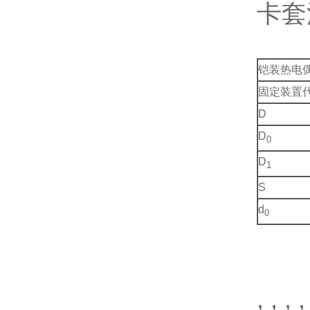
卡套
铠装热电
固定装置
D
D
0
D
1
S
d
0
, , , ,