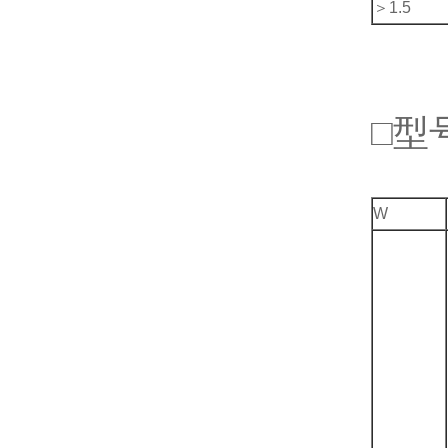
＞1.5
□型
W