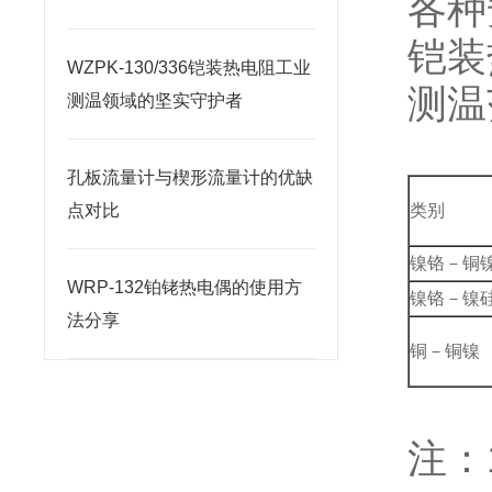
各种
铠装
WZPK-130/336铠装热电阻工业
测温
测温领域的坚实守护者
孔板流量计与楔形流量计的优缺
点对比
类别
镍铬－铜
WRP-132铂铑热电偶的使用方
镍铬－镍
法分享
铜－铜镍
注：