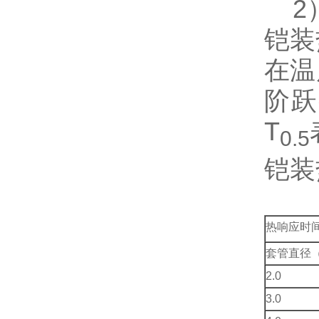
2）
铠装
在温
阶跃
T
0.5
铠装
热响应时
套管直径（
2.0
3.0