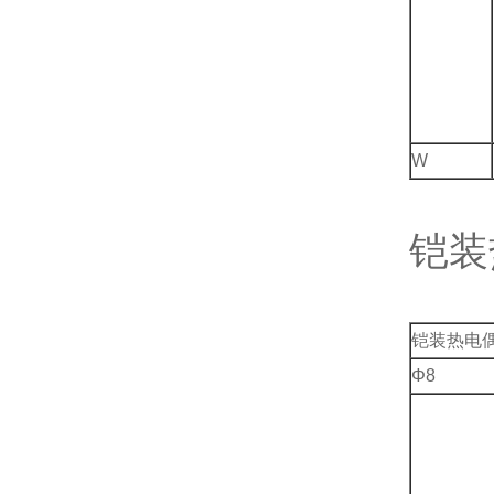
W
铠装
铠装热电偶
Φ8