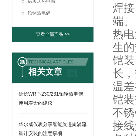
拱顶式热电偶
焊接
铂铑热电偶
端。
热电
查看全部产品 >>
生的
铠装
TECHNICAL ARTICLES
相关文章
长，
温差
延长WRP-230/231铂铑热电偶
铠装
使用寿命的建议
不锈
接线
华尔威仪表分享智能旋进旋涡流
量计安装的注意事项