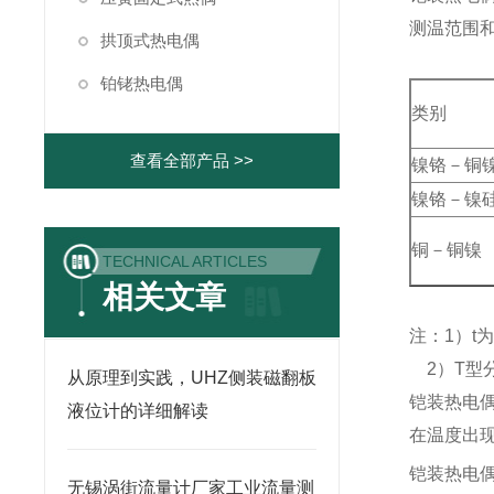
测温范围
拱顶式热电偶
铂铑热电偶
类别
查看全部产品 >>
镍铬－铜
镍铬－镍
铜－铜镍
TECHNICAL ARTICLES
相关文章
注：1）t
2）T型
从原理到实践，UHZ侧装磁翻板
铠装热电
液位计的详细解读
在温度出
铠装热电
无锡涡街流量计厂家工业流量测