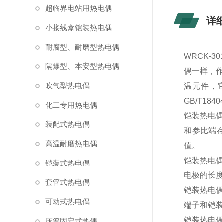
超临界电站用热电偶
详
小接线盒铠装热电偶
耐腐型、耐磨型热电偶
WRCK-
隔爆型、本安型热电偶
偶一样，
吹气型热电偶
温元件，
GB/T184
化工专用热电偶
铠装热电
装配式热电偶
和参比端
高温耐磨热电偶
值。
铠装热电
铠装式热电偶
电极的长
套管式热电偶
铠装热电偶
可动式热电偶
端子和铠
铠装热电
压簧固定式热偶