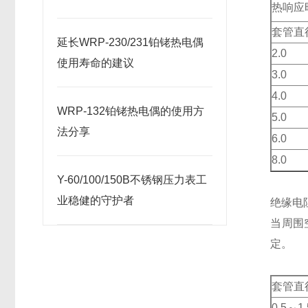
热响应
套管直
延长WRP-230/231铂铑热电偶
2.0
使用寿命的建议
3.0
4.0
WRP-132铂铑热电偶的使用方
5.0
法分享
6.0
8.0
Y-60/100/150B不锈钢压力表工
业稳健的守护者
绝缘电
当周围
定。
套管直
0.5～1.