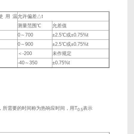
使用温
允许偏差△t
℃
测量范围℃
允差值
0～700
±2.5℃或±0.75%t
0～900
±2.5℃或±0.75%t
＜-200
未作规定
-40～350
±0.75%t
，所需要的时间称为热响应时间，用T
表示
0.5