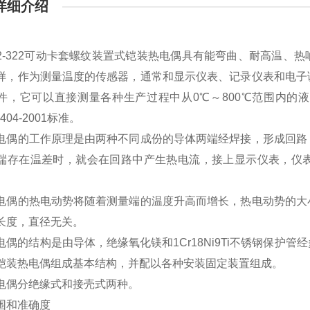
详细介绍
K2-322可动卡套螺纹装置式铠装热电偶具有能弯曲、耐高温
样，作为测量温度的传感器，通常和显示仪表、记录仪表和电子
件，它可以直接测量各种生产过程中从0℃～800℃范围内的
8404-2001标准。
电偶的工作原理是由两种不同成份的导体两端经焊接，形成回路
端存在温差时，就会在回路中产生热电流，接上显示仪表，仪
电偶的热电动势将随着测量端的温度升高而增长，热电动势的大
长度，直径无关。
电偶的结构是由导体，绝缘氧化镁和1Cr18Ni9Ti不锈钢保护
铠装热电偶组成基本结构，并配以各种安装固定装置组成。
电偶分绝缘式和接壳式两种。
围和准确度