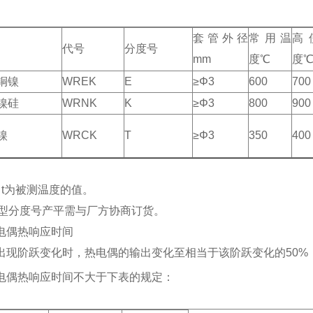
套管外径
常用温
高
代号
分度号
mm
度℃
度
铜镍
WREK
E
≥Φ3
600
700
镍硅
WRNK
K
≥Φ3
800
900
镍
WRCK
T
≥Φ3
350
400
）t为被测温度的值。
型分度号产平需与厂方协商订货。
电偶热响应时间
出现阶跃变化时，热电偶的输出变化至相当于该阶跃变化的50%
电偶热响应时间不大于下表的规定：