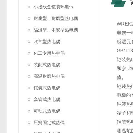
小接线盒铠装热电偶
耐腐型、耐磨型热电偶
WRE
隔爆型、本安型热电偶
电偶一
吹气型热电偶
感温元
GB/T1
化工专用热电偶
铠装热
装配式热电偶
和参比
高温耐磨热电偶
值。
铠装热
铠装式热电偶
电极的
套管式热电偶
铠装热
可动式热电偶
端子和
铠装热
压簧固定式热偶
测温范