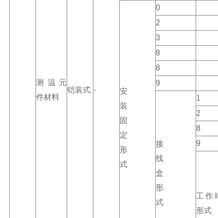
0
2
3
8
8
测温元
9
铠装式
-
安
件材料
1
装
2
固
8
定
9
接
形
线
式
盒
形
工作
式
形式