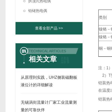
拱顶式热电偶
铂铑热电偶
类别
查看全部产品 >>
镍铬－
镍铬－
铜－铜
TECHNICAL ARTICLES
相关文章
注：1
2）T
从原理到实践，UHZ侧装磁翻板
铠装热
液位计的详细解读
在温度
铠装热
无锡涡街流量计厂家工业流量测
量的可靠伙伴