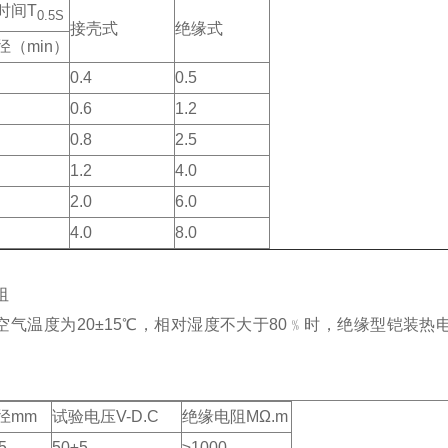
时间T
0.5S
接壳式
绝缘式
径（min）
0.4
0.5
0.6
1.2
0.8
2.5
1.2
4.0
2.0
6.0
4.0
8.0
阻
空气温度为20±15℃，相对湿度不大于80﹪时，绝缘型铠装
径mm
试验电压V-D.C
绝缘电阻MΩ.m
5
50±5
≥1000