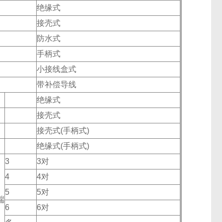
绝缘式
接壳式
防水式
手柄式
小接线盒式
带补偿导线
绝缘式
接壳式
接壳式(手柄式)
绝缘式(手柄式)
3
3对
4
4对
5
5对
端
6
6对