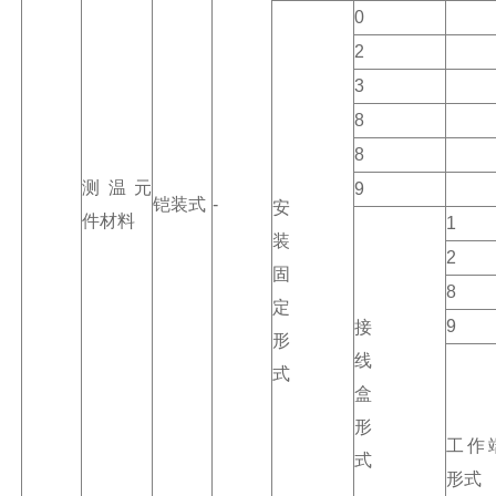
0
2
3
8
8
测温元
9
铠装式
-
安
件材料
1
装
2
固
8
定
9
接
形
线
式
盒
形
工作
式
形式