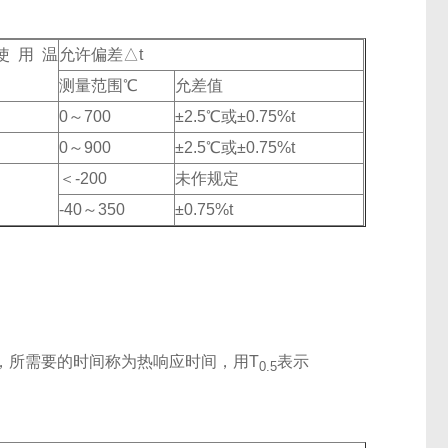
使用温
允许偏差△t
℃
测量范围℃
允差值
0～700
±2.5℃或±0.75%t
0～900
±2.5℃或±0.75%t
＜-200
未作规定
-40～350
±0.75%t
，所需要的时间称为热响应时间，用T
表示
0.5