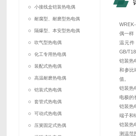
小接线盒铠装热电偶
耐腐型、耐磨型热电偶
WRE
隔爆型、本安型热电偶
偶一样
吹气型热电偶
温元件
GB/T1
化工专用热电偶
铠装热
装配式热电偶
和参比
高温耐磨热电偶
值。
铠装热
铠装式热电偶
电极的
套管式热电偶
铠装热
可动式热电偶
端子和
铠装热
压簧固定式热偶
测温范