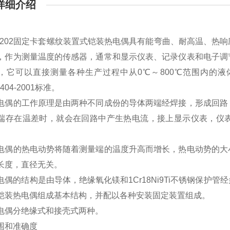
详细介绍
K-202固定卡套螺纹装置式铠装热电偶具有能弯曲、耐高温、
，作为测量温度的传感器，通常和显示仪表、记录仪表和电子调
，它可以直接测量各种生产过程中从0℃～800℃范围内的
8404-2001标准。
电偶的工作原理是由两种不同成份的导体两端经焊接，形成回路
端存在温差时，就会在回路中产生热电流，接上显示仪表，仪
电偶的热电动势将随着测量端的温度升高而增长，热电动势的大
长度，直径无关。
电偶的结构是由导体，绝缘氧化镁和1Cr18Ni9Ti不锈钢保护
铠装热电偶组成基本结构，并配以各种安装固定装置组成。
电偶分绝缘式和接壳式两种。
围和准确度