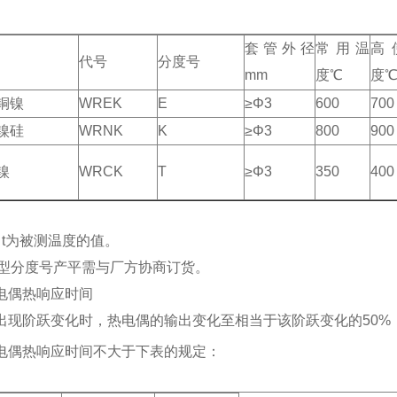
套管外径
常用温
高
代号
分度号
mm
度℃
度
铜镍
WREK
E
≥Φ3
600
700
镍硅
WRNK
K
≥Φ3
800
900
镍
WRCK
T
≥Φ3
350
400
）t为被测温度的值。
型分度号产平需与厂方协商订货。
电偶热响应时间
出现阶跃变化时，热电偶的输出变化至相当于该阶跃变化的50%
电偶热响应时间不大于下表的规定：