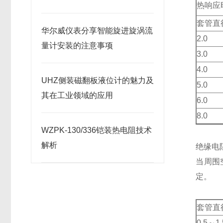
热响应
套管直
华尔威仪表分享智能旋进旋涡流
2.0
量计安装的注意事项
3.0
4.0
UHZ侧装磁翻板液位计的魅力及
5.0
其在工业领域的应用
6.0
8.0
WZPK-130/336铠装热电阻技术
解析
绝缘电
当周围
定。
套管直
0.5～1.