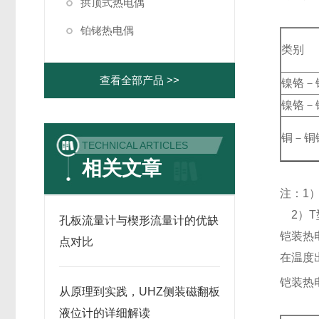
拱顶式热电偶
铂铑热电偶
类别
查看全部产品 >>
镍铬－
镍铬－
铜－铜
TECHNICAL ARTICLES
相关文章
注：1
2）T
孔板流量计与楔形流量计的优缺
铠装热
点对比
在温度
铠装热
从原理到实践，UHZ侧装磁翻板
液位计的详细解读