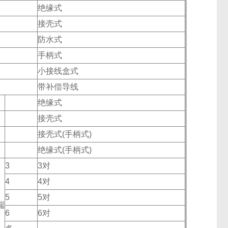
绝缘式
接壳式
防水式
手柄式
小接线盒式
带补偿导线
绝缘式
接壳式
接壳式(手柄式)
绝缘式(手柄式)
3
3对
4
4对
5
5对
端
6
6对