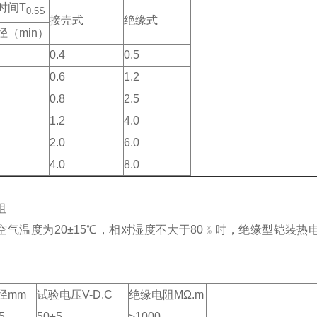
时间T
0.5S
接壳式
绝缘式
径（min）
0.4
0.5
0.6
1.2
0.8
2.5
1.2
4.0
2.0
6.0
4.0
8.0
阻
空气温度为20±15℃，相对湿度不大于80﹪时，绝缘型铠装
径mm
试验电压V-D.C
绝缘电阻MΩ.m
5
50±5
≥1000