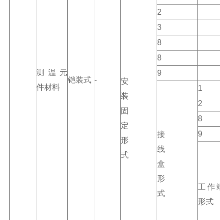
2
3
8
8
测温元
9
铠装式
-
安
件材料
1
装
2
固
8
定
9
接
形
线
式
盒
形
工作
式
形式