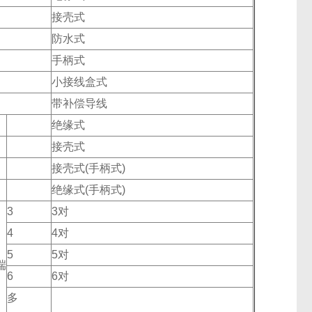
接壳式
防水式
手柄式
小接线盒式
带补偿导线
绝缘式
接壳式
接壳式(手柄式)
绝缘式(手柄式)
3
3对
4
4对
5
5对
端
6
6对
多