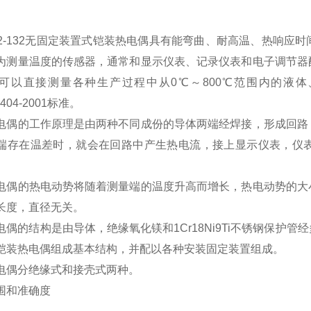
K2-132无固定装置式铠装热电偶具有能弯曲、耐高温、热响
为测量温度的传感器，通常和显示仪表、记录仪表和电子调节器
可以直接测量各种生产过程中从0℃～800℃范围内的液
8404-2001标准。
电偶的工作原理是由两种不同成份的导体两端经焊接，形成回路
端存在温差时，就会在回路中产生热电流，接上显示仪表，仪
电偶的热电动势将随着测量端的温度升高而增长，热电动势的大
长度，直径无关。
电偶的结构是由导体，绝缘氧化镁和1Cr18Ni9Ti不锈钢保护
铠装热电偶组成基本结构，并配以各种安装固定装置组成。
电偶分绝缘式和接壳式两种。
围和准确度