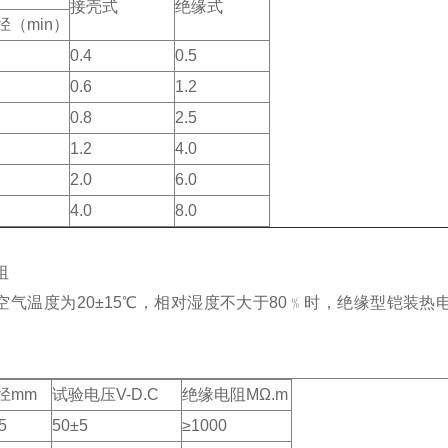
接壳式
绝缘式
径（min）
0.4
0.5
0.6
1.2
0.8
2.5
1.2
4.0
2.0
6.0
4.0
8.0
阻
空气温度为20±15℃，相对湿度不大于80﹪时，绝缘型铠装
径mm
试验电压V-D.C
绝缘电阻MΩ.m
5
50±5
≥1000