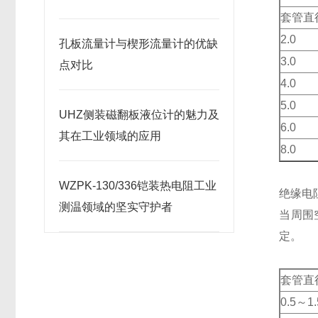
套管直
2.0
孔板流量计与楔形流量计的优缺
3.0
点对比
4.0
5.0
UHZ侧装磁翻板液位计的魅力及
6.0
其在工业领域的应用
8.0
WZPK-130/336铠装热电阻工业
绝缘电
测温领域的坚实守护者
当周围
定。
套管直
0.5～1.