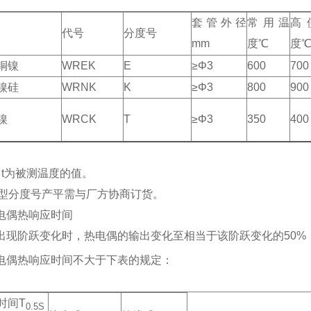
套管外径
常用温
高
代号
分度号
mm
度℃
度
铜镍
WREK
E
≥Φ3
600
700
镍硅
WRNK
K
≥Φ3
800
900
镍
WRCK
T
≥Φ3
350
400
）t为被测温度的值。
型分度号产平需与厂方协商订货。
电偶热响应时间
出现阶跃变化时，热电偶的输出变化至相当于该阶跃变化的50%
电偶热响应时间不大于下表的规定：
时间T
0.5S