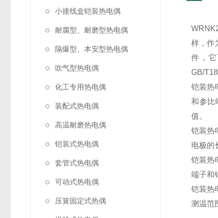
小接线盒铠装热电偶
WRN
耐腐型、耐磨型热电偶
样，作
隔爆型、本安型热电偶
件，它
吹气型热电偶
GB/T1
化工专用热电偶
铠装热
和参比
装配式热电偶
值。
高温耐磨热电偶
铠装热
铠装式热电偶
电极的
铠装热
套管式热电偶
端子和
可动式热电偶
铠装热
压簧固定式热偶
测温范