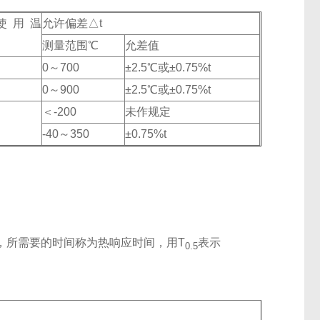
使用温
允许偏差△t
℃
测量范围℃
允差值
0～700
±2.5℃或±0.75%t
0～900
±2.5℃或±0.75%t
＜-200
未作规定
-40～350
±0.75%t
，所需要的时间称为热响应时间，用T
表示
0.5