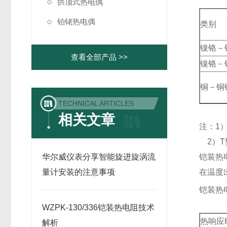
拱顶式热电偶
铂铑热电偶
类别
镍铬－
查看全部产品 >>
镍铬－
铜－铜
TECHNICAL ARTICLES
相关文章
注：1
2）T
华尔威仪表分享智能旋进旋涡流
铠装热
量计安装的注意事项
在温度
铠装热
WZPK-130/336铠装热电阻技术
热响应
解析