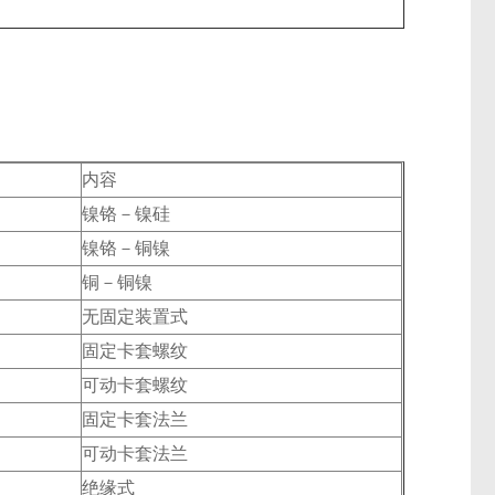
内容
镍铬－镍硅
镍铬－铜镍
铜－铜镍
无固定装置式
固定卡套螺纹
可动卡套螺纹
固定卡套法兰
可动卡套法兰
绝缘式