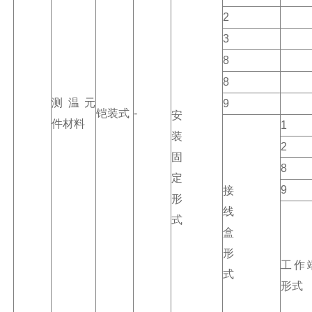
2
3
8
8
测温元
9
铠装式
-
安
件材料
1
装
2
固
8
定
9
接
形
线
式
盒
形
工作
式
形式