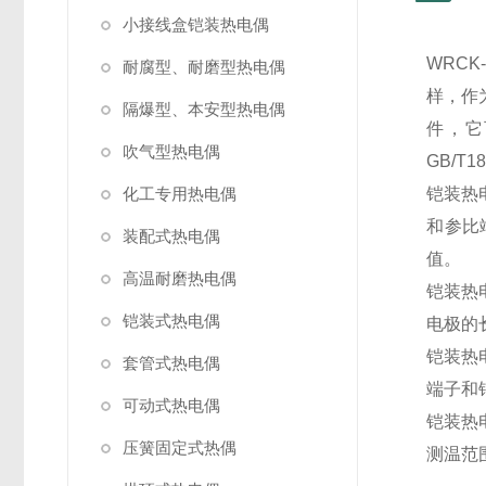
小接线盒铠装热电偶
WRC
耐腐型、耐磨型热电偶
样，作
隔爆型、本安型热电偶
件，它
吹气型热电偶
GB/T1
化工专用热电偶
铠装热
和参比
装配式热电偶
值。
高温耐磨热电偶
铠装热
铠装式热电偶
电极的
铠装热
套管式热电偶
端子和
可动式热电偶
铠装热
压簧固定式热偶
测温范