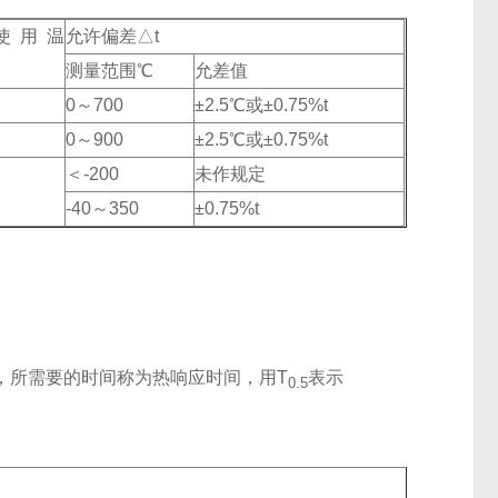
使用温
允许偏差△t
℃
测量范围℃
允差值
0～700
±2.5℃或±0.75%t
0～900
±2.5℃或±0.75%t
＜-200
未作规定
-40～350
±0.75%t
，所需要的时间称为热响应时间，用T
表示
0.5