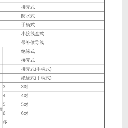
接壳式
防水式
手柄式
小接线盒式
带补偿导线
绝缘式
接壳式
接壳式(手柄式)
绝缘式(手柄式)
3
3对
4
4对
5
5对
端
6
6对
多