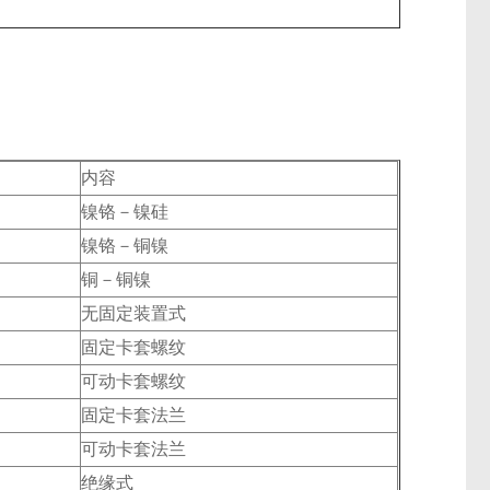
内容
镍铬－镍硅
镍铬－铜镍
铜－铜镍
无固定装置式
固定卡套螺纹
可动卡套螺纹
固定卡套法兰
可动卡套法兰
绝缘式