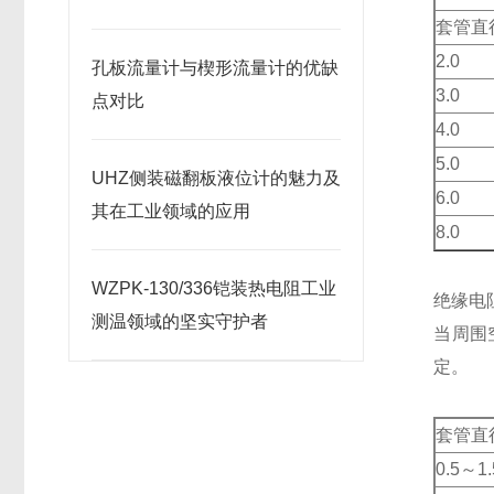
套管直
2.0
孔板流量计与楔形流量计的优缺
3.0
点对比
4.0
5.0
UHZ侧装磁翻板液位计的魅力及
6.0
其在工业领域的应用
8.0
WZPK-130/336铠装热电阻工业
绝缘电
测温领域的坚实守护者
当周围
定。
套管直
0.5～1.