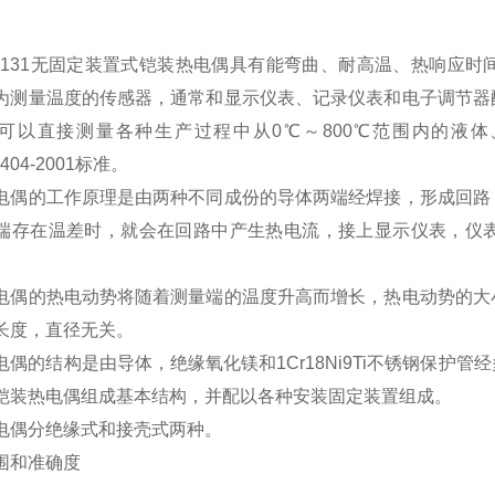
K-131无固定装置式铠装热电偶具有能弯曲、耐高温、热响应
为测量温度的传感器，通常和显示仪表、记录仪表和电子调节器
可以直接测量各种生产过程中从0℃～800℃范围内的液
8404-2001标准。
电偶的工作原理是由两种不同成份的导体两端经焊接，形成回路
端存在温差时，就会在回路中产生热电流，接上显示仪表，仪
电偶的热电动势将随着测量端的温度升高而增长，热电动势的大
长度，直径无关。
电偶的结构是由导体，绝缘氧化镁和1Cr18Ni9Ti不锈钢保护
铠装热电偶组成基本结构，并配以各种安装固定装置组成。
电偶分绝缘式和接壳式两种。
围和准确度