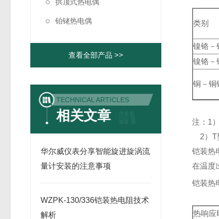
拱顶式热电偶
铂铑热电偶
类别
镍铬－
查看全部产品 >>
镍铬－
铜－铜
TECHNICAL ARTICLES
相关文章
注：1
2）T
华尔威仪表分享智能旋进旋涡流
铠装热
量计安装的注意事项
在温度
铠装热
WZPK-130/336铠装热电阻技术
热响应
解析