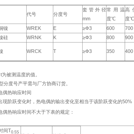
套管外径
常用温
高
代号
分度号
mm
度℃
度
铜镍
WREK
E
≥Φ3
600
700
镍硅
WRNK
K
≥Φ3
800
900
镍
WRCK
T
≥Φ3
350
400
）t为被测温度的值。
型分度号产平需与厂方协商订货。
电偶热响应时间
出现阶跃变化时，热电偶的输出变化至相当于该阶跃变化的50%
电偶热响应时间不大于下表的规定：
时间T
0.5S