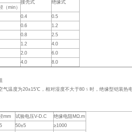
接壳式
绝缘式
径（min）
0.4
0.5
0.6
1.2
0.8
2.5
1.2
4.0
2.0
6.0
4.0
8.0
阻
空气温度为20±15℃，相对湿度不大于80﹪时，绝缘型铠装
径mm
试验电压V-D.C
绝缘电阻MΩ.m
5
50±5
≥1000