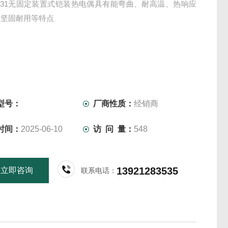
-131无固定装置式铠装热电偶具有能弯曲、耐高温、热响应
和坚固耐用等特点
型号：
厂商性质：
经销商
时间：
2025-06-10
访 问 量：
548
13921283535
立即咨询
联系电话：