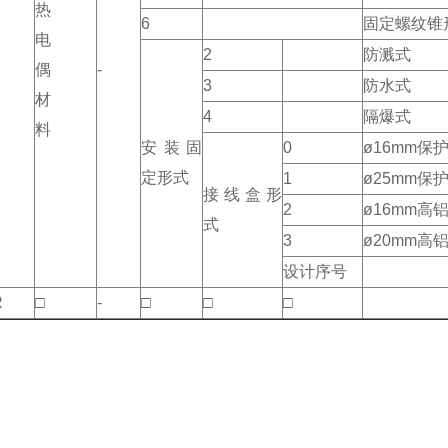
热
6
固定螺纹锥
电
2
防溅式
偶
-
3
防水式
材
4
隔爆式
料
安装固
0
ø16mm保
定形式
1
ø25mm保
接线盒形
2
ø16mm
式
3
ø20mm高
设计序号
R
□
-
□
□
□