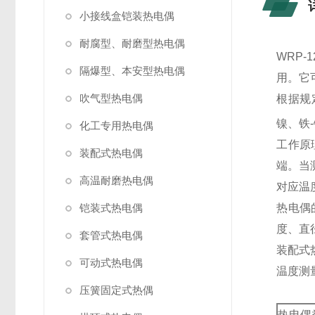
小接线盒铠装热电偶
耐腐型、耐磨型热电偶
WRP
隔爆型、本安型热电偶
用。它
吹气型热电偶
根据规
镍、铁-
化工专用热电偶
工作原
装配式热电偶
端。当
高温耐磨热电偶
对应
铠装式热电偶
热电偶
度、直
套管式热电偶
装配式
可动式热电偶
温度测
压簧固定式热偶
热电偶