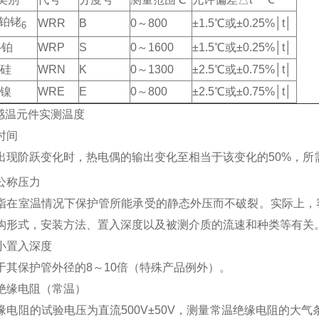
-铂铑
WRR
B
0～800
±1.5℃或±0.25%│t│
6
-铂
WRP
S
0～1600
±1.5℃或±0.25%│t│
镍硅
WRN
K
0～1300
±2.5℃或±0.75%│t│
铜镍
WRE
E
0～800
±2.5℃或±0.75%│t│
为感温元件实测温度
时间
出现阶跃变化时，热电偶的输出变化至相当于该变化的50%，所
公称压力
指在室温情况下保护管所能承受的静态外压而不破裂。实际上，
构形式，安装方法、置入深度以及被测介质的流速和种类等有关
偶小置入深度
于其保护管外径的8～10倍（特殊产品例外）。
偶绝缘电阻（常温）
缘电阻的试验电压为直流500V±50V，测量常温绝缘电阻的大气条