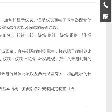
感器，通常和显示仪表、记录仪表和电子调节器配套使
蒸汽和气体介质以及固体的表面温度。
-铂铑
、铂铑
-铂、镍铬-镍硅、镍铬-铜镍、铜-铜
0
6
10
形成回路，直接测温端叫测量端，接线端子端叫参比
示仪表，仪表上就指示出热电偶，产生的热电动势的
和热电偶导体材质以及两端温差有关，和热电极的长
成基本结构，并配以各种安装固定装置组成。