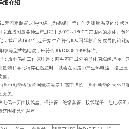
详细介绍
-121无固定装置式热电偶（陶瓷保护管）作为测量温度的传
可以直接测量各种生产过程中从0℃～1800℃范围内的液体、
定，我厂从1987年起开始生产符合IEC国际标准分度号的铂铑
3
铜镍等型式热电偶，应符合JB/T3238-1999标准。
理：热电偶的工作原理是：两种不同成分的导体两端经焊接、
测量端和参比端存在温差时，就会在回路中产生热电流，接上显
温度值。
的热电动势将随着测量端温度升高而增长，热电动势的大小只
径无关。
热电偶主要由接线盒、保护管、绝缘套管、接线端子、热电极组
量范围和允许误差
类别
代号
分度号
测量范围℃
允许偏差△t ℃