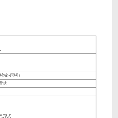
6
（镍铬-康铜）
置式
尺形式