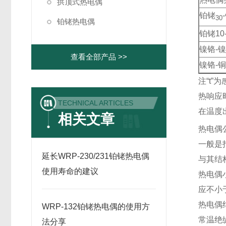
拱顶式热电偶
铂铑
30
铂铑热电偶
铂铑10
镍铬-
查看全部产品 >>
镍铬-
注“t”
热响应
TECHNICAL ARTICLES
在温度
相关文章
热电偶
一般是
延长WRP-230/231铂铑热电偶
与其结
使用寿命的建议
热电
应不小
热电
WRP-132铂铑热电偶的使用方
常温绝
法分享