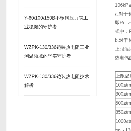
106kP
a.对
Y-60/100/150B不锈钢压力表工
即Rr.L
业稳健的守护者
式中：
b.对
WZPK-130/336铠装热电阻工业
上限
测温领域的坚实守护者
热电偶
上限温
WZPK-130/336铠装热电阻技术
100≤t
解析
300≤t
500≤t
850≤t
1000≤
tm＞13