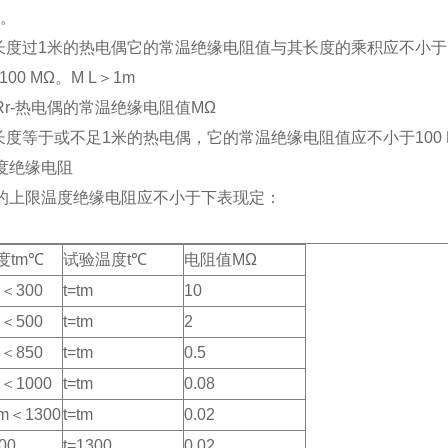
a。
于长度过1米的热电偶它的常温绝缘电阻值与其长度的乘积应不小于1
≥100 MΩ。M L＞1m
Rr-热电偶的常温绝缘电阻值MΩ
于长度等于或不足1米的热电偶，它的常温绝缘电阻值应不小于100 
温度绝缘电阻
的上限温度绝缘电阻应不小于下表现定：
度tm℃
试验温度t℃
电阻值MΩ
m＜300
t=tm
10
m＜500
t=tm
2
m＜850
t=tm
0.5
m＜1000
t=tm
0.08
tm＜1300
t=tm
0.02
00
t=1300
0.02