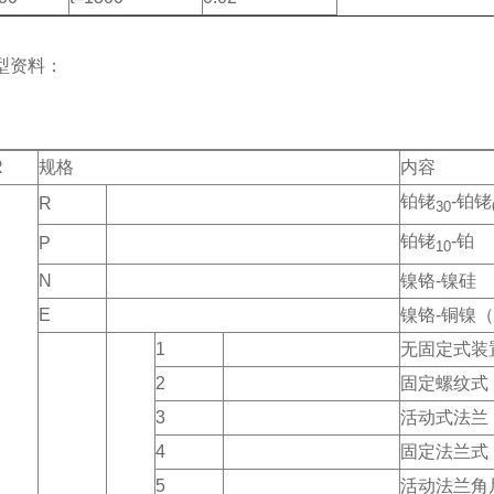
型资料：
R
规格
内容
铂铑
-铂铑
R
30
铂铑
-铂
P
10
N
镍铬-镍硅
E
镍铬-铜镍
1
无固定式装
2
固定螺纹式
3
活动式法兰
4
固定法兰式
5
活动法兰角