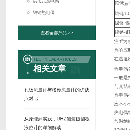
拱顶式热电偶
铂铑
30
铂铑热电偶
铂铑10
镍铬-
镍铬-
查看全部产品 >>
注“t”
热响应
在温度
TECHNICAL ARTICLES
相关文章
热电偶
一般是
与其结
孔板流量计与楔形流量计的优缺
热电
点对比
应不小
热电
从原理到实践，UHZ侧装磁翻板
常温绝
液位计的详细解读
106kP