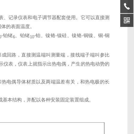
示仪表、记录仪表和电子调节器配套使用。它可以直接测
固体的表面温度。
-铂铑
、铂铑
-铂、镍铬-镍硅、镍铬-铜镍、铜-铜
0
6
10
形成回路，直接测温端叫测量端，接线端子端叫参比
示仪表，仪表上就指示出热电偶，产生的热电动势的
和热电偶导体材质以及两端温差有关，和热电极的长
成基本结构，并配以各种安装固定装置组成。