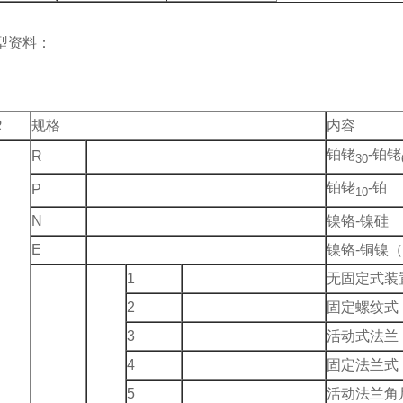
型资料：
R
规格
内容
铂铑
-铂铑
R
30
铂铑
-铂
P
10
N
镍铬-镍硅
E
镍铬-铜镍
1
无固定式装
2
固定螺纹式
3
活动式法兰
4
固定法兰式
5
活动法兰角