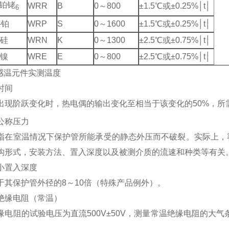
-铂铑
WRR
B
0～800
±1.5℃或±0.25%│t│
6
-铂
WRP
S
0～1600
±1.5℃或±0.25%│t│
镍硅
WRN
K
0～1300
±2.5℃或±0.75%│t│
铜镍
WRE
E
0～800
±2.5℃或±0.75%│t│
为感温元件实测温度
时间
出现阶跃变化时，热电偶的输出变化至相当于该变化的50%，所
公称压力
指在室温情况下保护管所能承受的静态外压而不破裂。实际上，
构形式，安装方法、置入深度以及被测介质的流速和种类等有关
偶小置入深度
于其保护管外径的8～10倍（特殊产品例外）。
偶绝缘电阻（常温）
缘电阻的试验电压为直流500V±50V，测量常温绝缘电阻的大气条
a。