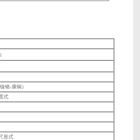
6
（镍铬-康铜）
置式
尺形式