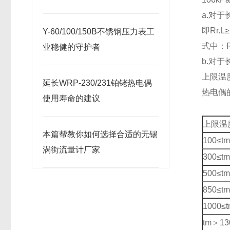
a.对
即Rr.L
Y-60/100/150B不锈钢压力表工
式中：
业稳健的守护者
b.对
上限
延长WRP-230/231铂铑热电偶
热电偶
使用寿命的建议
上限温
本篇帮教你如何选择合适的无锡
100≤t
涡街流量计厂家
300≤t
500≤t
850≤t
1000≤
tm＞13