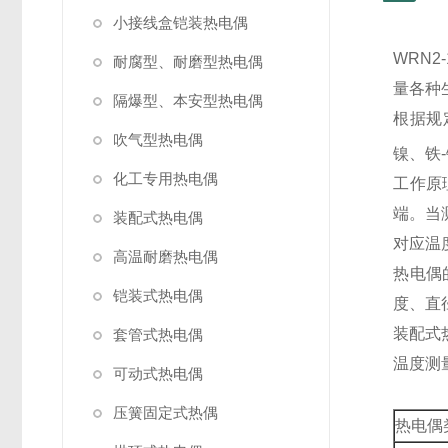
小接线盒铠装热电偶
WRN
耐腐型、耐磨型热电偶
量各种
隔爆型、本安型热电偶
根据规
吹气型热电偶
镍、铁-
化工专用热电偶
工作原
端。当
装配式热电偶
对应
高温耐磨热电偶
热电偶
铠装式热电偶
度、直
装配式
套管式热电偶
温度测
可动式热电偶
压簧固定式热偶
热电偶