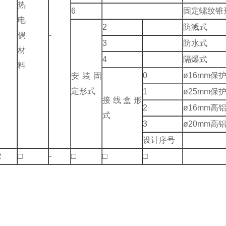
热
6
固定螺纹锥
电
2
防溅式
偶
-
3
防水式
材
4
隔爆式
料
0
ø16mm保
安装固
定形式
1
ø25mm保
接线盒形
2
ø16mm
式
3
ø20mm高
设计序号
R
□
-
□
□
□