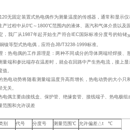
2-120无固定装置式热电偶作为测量温度的传感器，通常和显
生产过程中从0℃～1800℃范围内的液体、蒸汽和气体介质以及
定，我厂从1987年起开始生产符合IEC国际标准分度号的铂铑
3
铜镍等型式热电偶，应符合JB/T3238-1999标准。
理：热电偶的工作原理是：两种不同成分的导体两端经焊接、
测量端和参比端存在温差时，就会在回路中产生热电流，接上显
温度值。
的热电动势将随着测量端温度升高而增长，热电动势的大小只
径无关。
热电偶主要由接线盒、保护管、绝缘套管、接线端子、热电极组
量范围和允许误差
类别
代号
分度号
测量范围℃
允许偏差△t ℃