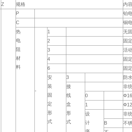
Z
规格
内
P
铂
C
铜
热
1
无
电
2
固
阻
3
活
材
4
固
料
6
固
安
3
防
装
接
非
-
固
线
0
Φ1
定
盒
1
Φ1
形
形
设
非
式
式
计
B
不
序