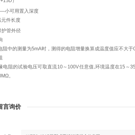
+15D）
元
=――小可用置入深度
感温元件长度
保护管外径
响
电阻中的测量为5mA时，测得的电阻增量换算成温度值应不大于0.
阻
缘电阻的试验电压可取直流10～100V任意值,环境温度在15～
0MΩ。
留言询价