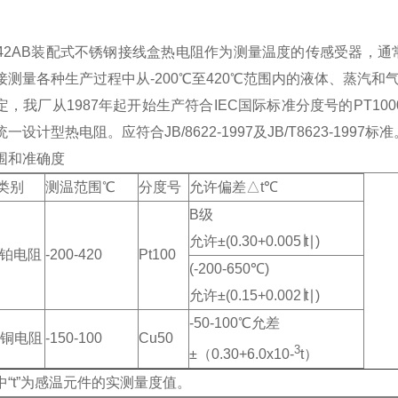
2-42AB装配式不锈钢接线盒热电阻作为测量温度的传感受器
接测量各种生产过程中从-200℃至420℃范围内的液体、蒸汽
定，我厂从1987年起开始生产符合IEC国际标准分度号的PT10
一设计型热电阻。应符合JB/8622-1997及JB/T8623-1997标准
围和准确度
类别
测温范围℃
分度号
允许偏差△t℃
B级
允许±(0.30+0.005∣t∣)
型铂电阻
-200-420
Pt100
(-200-650℃)
允许±(0.15+0.002∣t∣)
-50-100℃允差
型铜电阻
-150-100
Cu50
3
±（0.30+6.0x10-
t）
中“t”为感温元件的实测量度值。