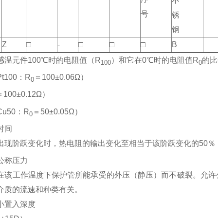
不
号
锈
钢
Z
□
-
□
□
□
B
感温元件100℃时的电阻值（R
）和它在0℃时的电阻值R
的比
100
0
t100：R
＝100±0.06Ω）
0
＝100±0.12Ω）
u50：R
＝50±0.05Ω）
0
时间
出现阶跃变化时，热电阻的输出变化至相当于该阶跃变化的50％
公称压力
在该工作温度下保护管所能承受的外压（静压）而不破裂。允许
介质的流速和种类有关。
小置入深度