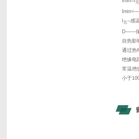
lmin=l
lmin
l
--
元
D――
自热影
通过热
绝缘电
常温绝
小于10