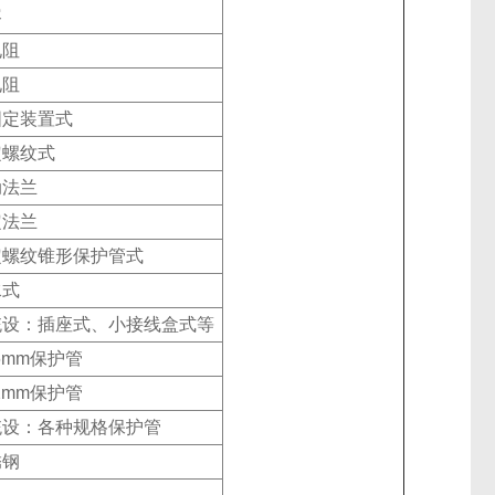
容
电阻
电阻
固定装置式
定螺纹式
动法兰
定法兰
定螺纹锥形保护管式
水式
统设：插座式、小接线盒式等
6mm保护管
2mm保护管
统设：各种规格保护管
锈钢