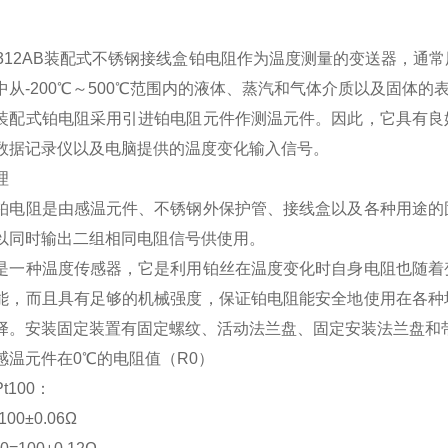
-1312AB装配式不锈钢接线盒铂电阻作为温度测量的变送器，
中从-200℃～500℃范围内的液体、蒸汽和气体介质以及固体的
装配式铂电阻采用引进铂电阻元件作测温元件。因此，它具有良
数据记录仪以及电脑提供的温度变化输入信号。
理
铂电阻是由感温元件、不锈钢外保护管、接线盒以及各种用途的
以同时输出二组相同电阻信号供使用。
是一种温度传感器，它是利用铂丝在温度变化时自身电阻也随着
能，而且具有足够的机械强度，保证铂电阻能安全地使用在各种
择。安装固定装置有固定螺纹、活动法兰盘、固定安装法兰盘和
感温元件在0℃的电阻值（R0）
t100：
00±0.06Ω