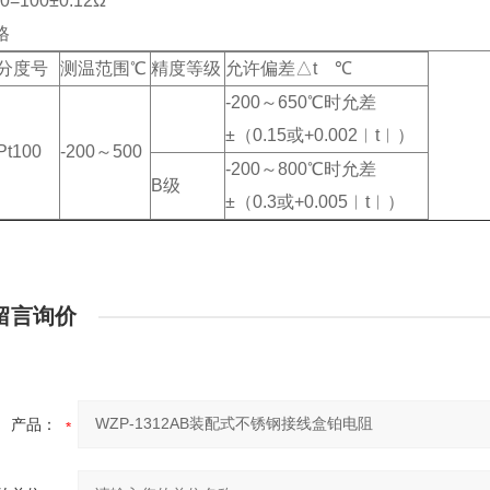
=100±0.12Ω
格
分度号
测温范围℃
精度等级
允许偏差△t ℃
-200～650℃时允差
±（0.15或+0.002︱t︱）
Pt100
-200～500
-200～800℃时允差
B级
±（0.3或+0.005︱t︱）
留言询价
产品：