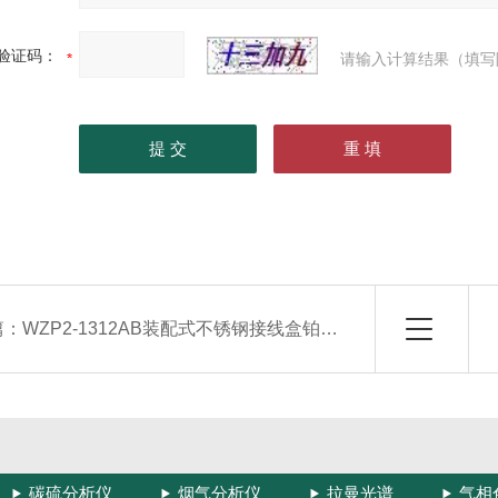
验证码：
请输入计算结果（填写
篇：
WZP2-1312AB装配式不锈钢接线盒铂电阻
碳硫分析仪
烟气分析仪
拉曼光谱
气相