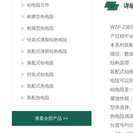
铂电阻元件
详
耐磨型热电阻
WZP-2
耐腐型热电阻
产过程中从
铠装式薄膜铂热电阻
本系列装
装配式薄膜铂热电阻
描仪、数
装配式铂电阻
结构原理
装配式铂
铠装式铂电阻
电阻可以
装配式热电阻
铂电阻是
装配热电阻
腐蚀性能
型供选择
热电阻感温
查看全部产品 >>
分度号Pt1