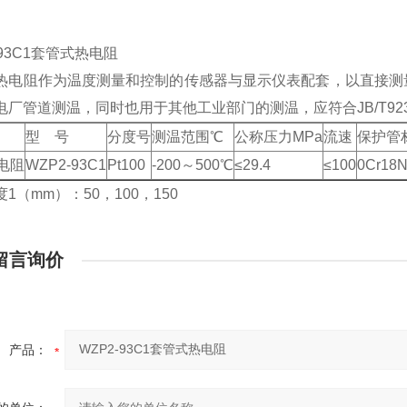
-93C1套管式热电阻
热电阻作为温度测量和控制的传感器与显示仪表配套，以直接测
厂管道测温，同时也用于其他工业部门的测温，应符合JB/T9238T和
型 号
分度号
测温范围℃
公称压力MPa
流速
保护管
电阻
WZP2-93C1
Pt100
-200～500℃
≤29.4
≤100
0Cr18N
1（mm）：50，100，150
留言询价
产品：