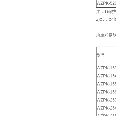
WZPK-52
注：1)保
2)φ3，φ
插座式接
型号
WZPK-16
WZPK-16
WZPK-16
WZPK-16
WZPK-26
WZPK-26