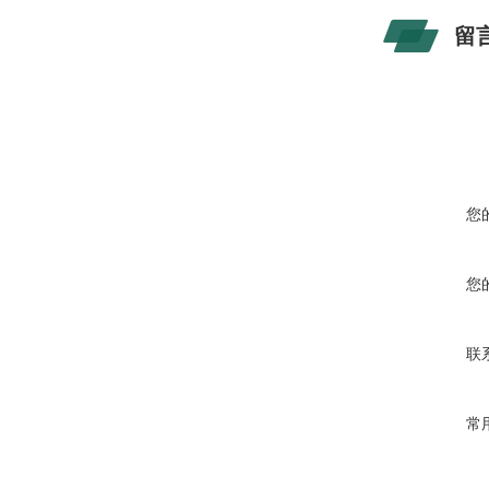
留
您
您
联
常