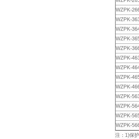
WZPK-26
WZPK-26
WZPK-36
WZPK-36
WZPK-36
WZPK-36
WZPK-46
WZPK-46
WZPK-46
WZPK-46
WZPK-56
WZPK-56
WZPK-56
WZPK-56
注：1)保