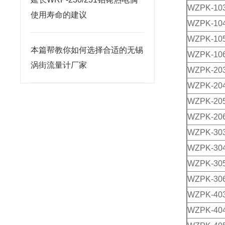
WZPK-10
使用寿命的建议
WZPK-10
WZPK-10
本篇帮教你如何选择合适的无锡
WZPK-10
涡街流量计厂家
WZPK-20
WZPK-20
WZPK-20
WZPK-20
WZPK-30
WZPK-30
WZPK-30
WZPK-30
WZPK-40
WZPK-40