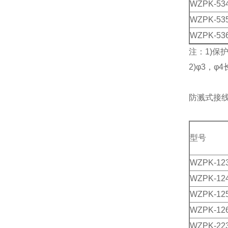
WZPK-53
WZPK-53
WZPK-53
注：1)保
2)φ3，φ
防溅式接
型号
WZPK-12
WZPK-12
WZPK-12
WZPK-12
WZPK-22