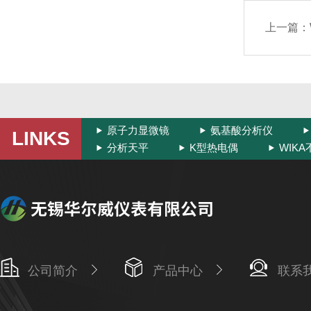
上一篇：
原子力显微镜
氨基酸分析仪
LINKS
分析天平
K型热电偶
WIK
公司简介
产品中心
联系