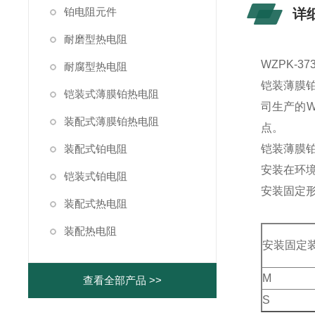
铂电阻元件
详
耐磨型热电阻
WZPK-
耐腐型热电阻
铠装薄膜
铠装式薄膜铂热电阻
司生产的
装配式薄膜铂热电阻
点。
装配式铂电阻
铠装薄膜
安装在环
铠装式铂电阻
安装固定
装配式热电阻
装配热电阻
安装固定
M
查看全部产品 >>
S