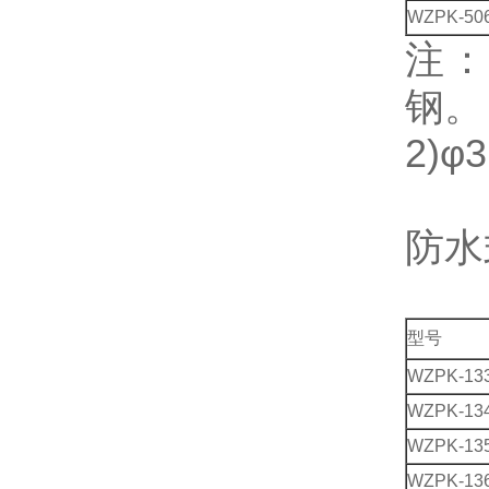
WZPK-50
注：
钢。
2)
防水
型号
WZPK-13
WZPK-13
WZPK-13
WZPK-13