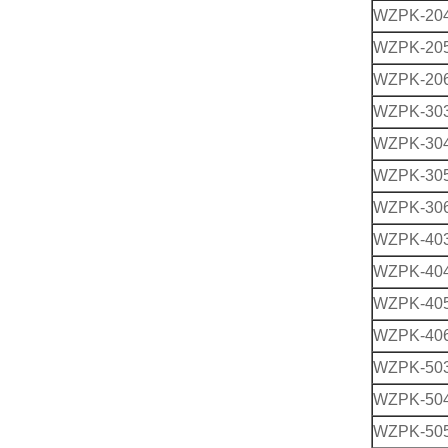
WZPK-20
WZPK-20
WZPK-20
WZPK-30
WZPK-30
WZPK-30
WZPK-30
WZPK-40
WZPK-40
WZPK-40
WZPK-40
WZPK-50
WZPK-50
WZPK-50