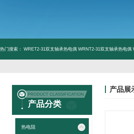
热门搜索：
WRET2-31双支轴承热电偶
WRNT2-31双支轴承热电偶
产品展
PRODUCT CLASSIFICATION
产品分类
热电阻