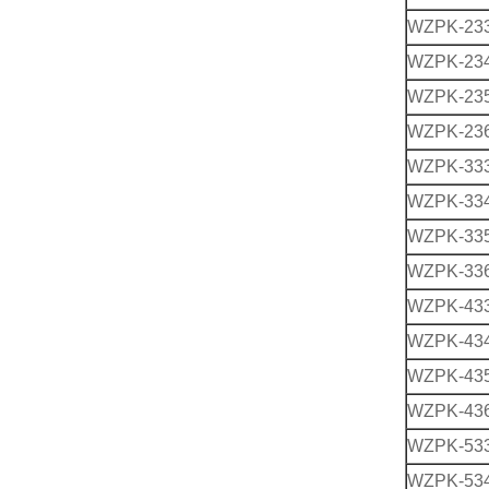
WZPK-23
WZPK-23
WZPK-23
WZPK-23
WZPK-33
WZPK-33
WZPK-33
WZPK-33
WZPK-43
WZPK-43
WZPK-43
WZPK-43
WZPK-53
WZPK-53