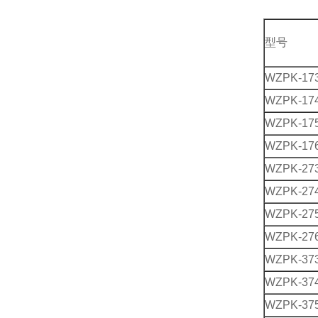
型号
WZPK-17
WZPK-17
WZPK-17
WZPK-17
WZPK-27
WZPK-27
WZPK-27
WZPK-27
WZPK-37
WZPK-37
WZPK-37