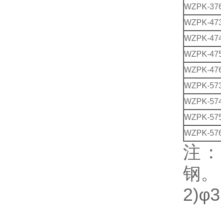
WZPK-37
WZPK-47
WZPK-47
WZPK-47
WZPK-47
WZPK-57
WZPK-57
WZPK-57
WZPK-57
注：
钢。
2)