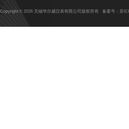
Copyright © 2026 无锡华尔威仪表有限公司版权所有
备案号：苏ICP备