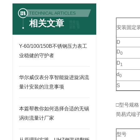
TECHNICAL ARTICLES
相关文章
安装固定
D
Y-60/100/150B不锈钢压力表工
D
0
业稳健的守护者
D
1
d
0
华尔威仪表分享智能旋进旋涡流
S
量计安装的注意事项
□型号规格
本篇帮教你如何选择合适的无锡
简易式端
涡街流量计厂家
型号
从原理到实践，UHZ侧装磁翻板