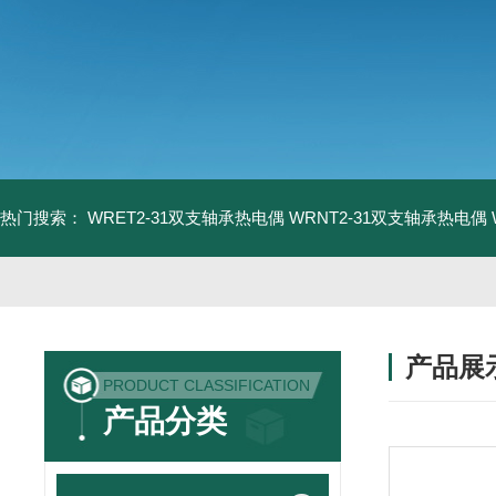
热门搜索：
WRET2-31双支轴承热电偶
WRNT2-31双支轴承热电偶
产品展
PRODUCT CLASSIFICATION
产品分类