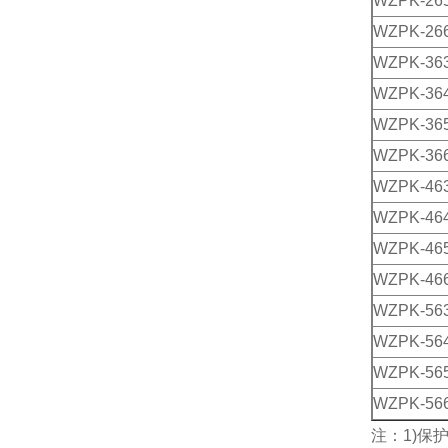
WZPK-26
WZPK-26
WZPK-36
WZPK-36
WZPK-36
WZPK-36
WZPK-46
WZPK-46
WZPK-46
WZPK-46
WZPK-56
WZPK-56
WZPK-56
WZPK-56
注：1)保