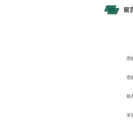
留
您
您
联
常