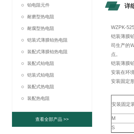
铂电阻元件
详
耐磨型热电阻
WZPK-
耐腐型热电阻
铠装薄膜
铠装式薄膜铂热电阻
司生产的
装配式薄膜铂热电阻
点。
装配式铂电阻
铠装薄膜
安装在环
铠装式铂电阻
安装固定
装配式热电阻
装配热电阻
安装固定
M
查看全部产品 >>
S