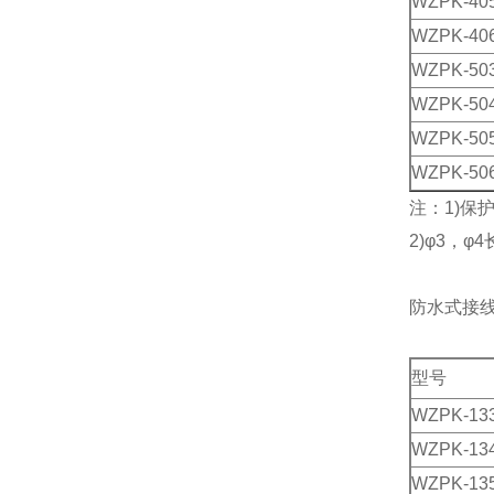
WZPK-40
WZPK-40
WZPK-50
WZPK-50
WZPK-50
WZPK-50
注：1)保
2)φ3，φ
防水式接
型号
WZPK-13
WZPK-13
WZPK-13