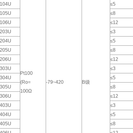
104U
≤5
105U
≤8
106U
≤12
203U
≤3
204U
≤5
205U
≤8
206U
≤12
303U
≤3
Pt100
304U
≤5
(Ro=
-79~420
B级
305U
≤8
100Ω
306U
≤12
403U
≤3
404U
≤5
405U
≤8
406U
≤12