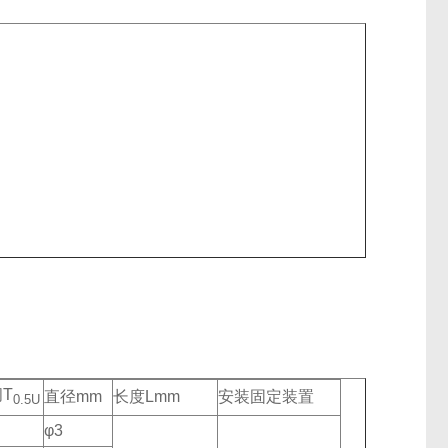
T
直径mm
长度Lmm
安装固定装置
0.5U
φ3