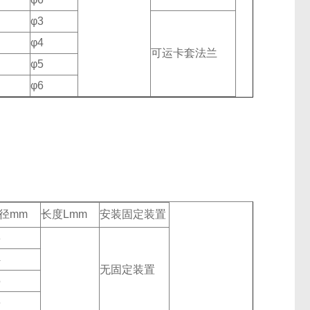
φ3
φ4
可运卡套法兰
φ5
φ6
径mm
长度Lmm
安装固定装置
3
4
无固定装置
5
6