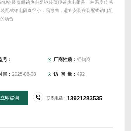
-524U铠装薄膜铂热电阻铠装薄膜铂热电阻是一种温度传感
比装配式铂电阻直径小，易弯曲，适宜安装在装配式铂电阻
装的场合
型号：
厂商性质：
经销商
时间：
2025-06-08
访 问 量：
492
13921283535
立即咨询
联系电话：