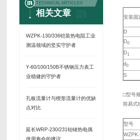
TECHNICAL ARTICLES
相关文章
安装固
D
WZPK-130/336铠装热电阻工业
D
0
测温领域的坚实守护者
D
1
d
0
Y-60/100/150B不锈钢压力表工
S
业稳健的守护者
□型号
孔板流量计与楔形流量计的优缺
简易式
点对比
型号
延长WRP-230/231铂铑热电偶
WZPK-
使用寿命的建议