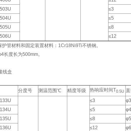
503U
≤3
504U
≤5
505U
≤8
506U
≤12
保护管材料和固定装置材料：1Cr18Ni9Ti不锈钢。
，φ4长度长为500mm。
接线盒
热响应时间T
分度号
测温范围℃
精度等级
直
0.5U
133U
≤3
φ
134U
≤5
φ
135U
≤8
φ
136U
≤12
φ