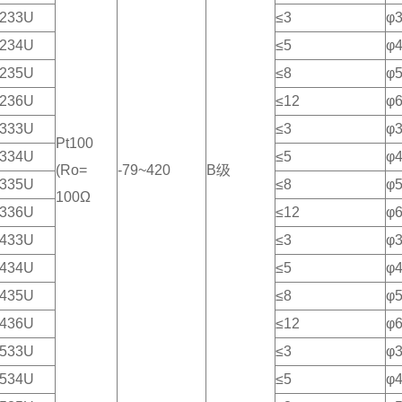
233U
≤3
φ
234U
≤5
φ
235U
≤8
φ
236U
≤12
φ
333U
≤3
φ
Pt100
334U
≤5
φ
(Ro=
-79~420
B级
335U
≤8
φ
100Ω
336U
≤12
φ
433U
≤3
φ
434U
≤5
φ
435U
≤8
φ
436U
≤12
φ
533U
≤3
φ
534U
≤5
φ