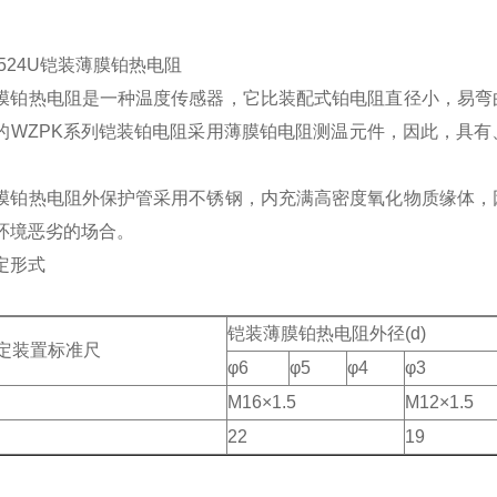
-524U铠装薄膜铂热电阻
膜铂热电阻是一种温度传感器，它比装配式铂电阻直径小，易弯
的WZPK系列铠装铂电阻采用薄膜铂电阻测温元件，因此，具
膜铂热电阻外保护管采用不锈钢，内充满高密度氧化物质缘体，
环境恶劣的场合。
定形式
铠装薄膜铂热电阻外径(d)
定装置标准尺
φ6
φ5
φ4
φ3
M16×1.5
M12×1.5
22
19