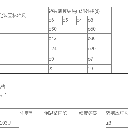
铠装薄膜铂热电阻外径(d)
定装置标准尺
φ6
φ5
φ4
φ3
φ60
φ50
φ42
φ36
φ24
φ20
φ9
φ7
22
19
规格
端子
热响应时间
分度号
测温范围℃
精度等级
103U
≤3