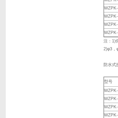
WZPK-
WZPK-
WZPK-
WZPK-
注：1)
2)φ3
防水式
型号
WZPK-
WZPK-
WZPK-
WZPK-