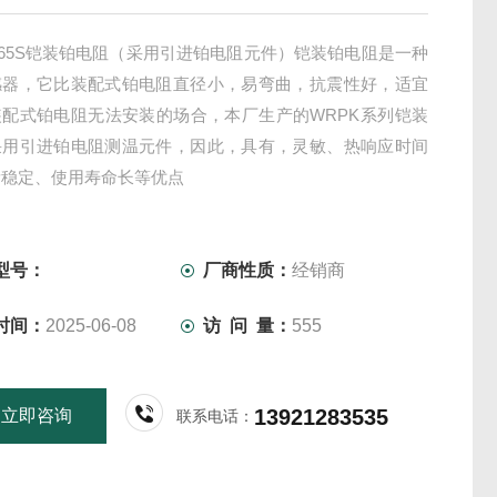
-365S铠装铂电阻（采用引进铂电阻元件）铠装铂电阻是一种
感器，它比装配式铂电阻直径小，易弯曲，抗震性好，适宜
装配式铂电阻无法安装的场合，本厂生产的WRPK系列铠装
采用引进铂电阻测温元件，因此，具有，灵敏、热响应时间
量稳定、使用寿命长等优点
型号：
厂商性质：
经销商
时间：
2025-06-08
访 问 量：
555
13921283535
立即咨询
联系电话：