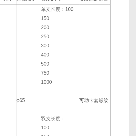
单支长度：100
150
200
250
300
400
500
750
1000
φ65
可动卡套螺纹
双支长度：
100