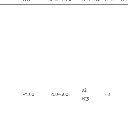
或
S
Pt100
-200~500
≤8
B级