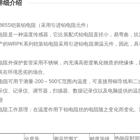
详细介绍
K-365S铠装铂电阻（采用引进铂电阻元件）
电阻是一种温度传感器，它比装配式铂电阻直径小，易弯曲，抗
产的WRPK系列铠装铂电阻采用引进铂电阻测温元件，因此，
电阻外保护套管采用不锈钢，内充满高密度氧化物质的绝缘体，
装在环境恶劣的场合。
电阻可用于测量-200～500℃范围内温度，可直接用铜导线
示仪、记录仪、调节器，扫描器、数据记录仪以及电脑提供的温度变化输
理
电阻工作原理：在温度作用下铂电阻丝的电阻随之变化而变化。
热响应时间
分度号
测温范围℃
精度等级