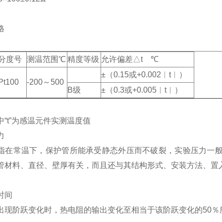
格
分度号
测温范围℃
精度等级
允许偏差△t ℃
±（0.15或+0.002︱t︱）
Pt100
-200～500
B级
±（0.3或+0.005︱t︱）
中“t”为感温元件实测温度值
力
指在常温下，保护管所能承受静态外压而不破裂，实验压力一般
管材料、直径、壁厚有关，而且还与其结构形式、安装方法、置
时间
出现阶跃变化时，热电阻的输出变化至相当于该阶跃变化的50％所