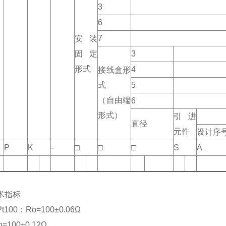
3
6
7
安装
固定
3
形式
4
接线盒形
式
5
（自由端
6
形式）
引进
直径
元件
设计序
P
K
-
□
□
□
S
A
术指标
100：Ro=100±0.06Ω
100±0.12Ω