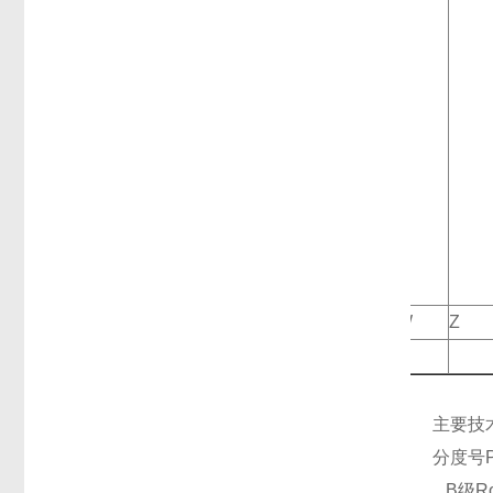
W
Z
主要技
分度号Pt
B级Ro=