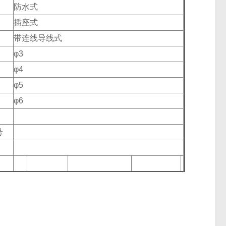
防水式
插座式
带连线导线式
φ3
φ4
φ5
φ6
号