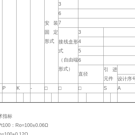
3
6
7
安装
固定
3
形式
4
接线盒形
式
5
（自由端
6
形式）
引进
直径
元件
设计序
P
K
-
□
□
□
S
A
术指标
100：Ro=100±0.06Ω
100±0.12Ω