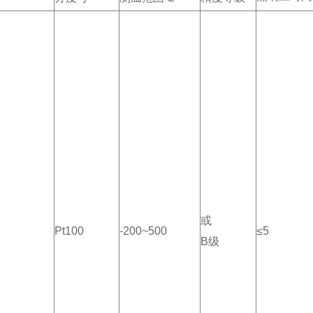
或
S
Pt100
-200~500
≤5
B级