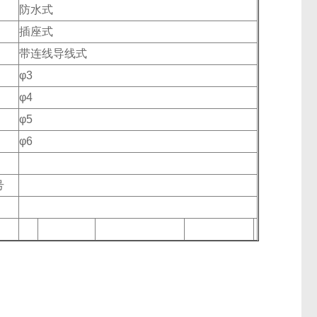
防水式
插座式
带连线导线式
φ3
φ4
φ5
φ6
号