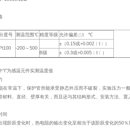
格
分度号
测温范围℃
精度等级
允许偏差△t ℃
±（0.15或+0.002︱t︱）
Pt100
-200～500
B级
±（0.3或+0.005︱t︱）
中“t”为感温元件实测温度值
力
指在常温下，保护管所能承受静态外压而不破裂，实验压力一般
管材料、直径、壁厚有关，而且还与其结构形式、安装方法、置
时间
出现阶跃变化时，热电阻的输出变化至相当于该阶跃变化的50％所