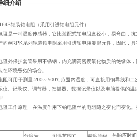
详细介绍
K-164S铠装铂电阻（采用引进铂电阻元件）
电阻是一种温度传感器，它比装配式铂电阻直径小，易弯曲，抗
产的WRPK系列铠装铂电阻采用引进铂电阻测温元件，因此，
电阻外保护套管采用不锈钢，内充满高密度氧化物质的绝缘体，
装在环境恶劣的场合。
电阻可用于测量-200～500℃范围内温度，可直接用铜导线
示仪、记录仪、调节器，扫描器、数据记录仪以及电脑提供的温度变化输
理
电阻工作原理：在温度作用下铂电阻丝的电阻随之变化而变化。
热响应时间
分度号
测温范围℃
精度等级