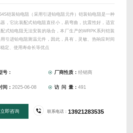
-164S铠装铂电阻（采用引进铂电阻元件）铠装铂电阻是一种
感器，它比装配式铂电阻直径小，易弯曲，抗震性好，适宜
装配式铂电阻无法安装的场合，本厂生产的WRPK系列铠装
采用引进铂电阻测温元件，因此，具有，灵敏、热响应时间
量稳定、使用寿命长等优点
型号：
厂商性质：
经销商
时间：
2025-06-08
访 问 量：
491
13921283535
立即咨询
联系电话：