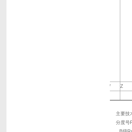
W
Z
主要技
分度号Pt
B级Ro=