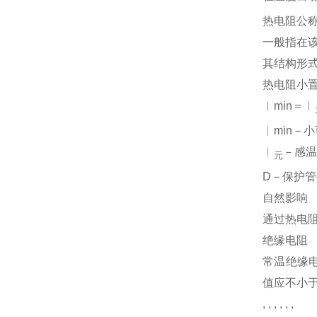
热电阻公
一般指在
其结构形
热电阻小
︱min＝︱
︱min－
︱
－感
元
D－保护
自然影响
通过热电阻
绝缘电阻
常温绝缘电
值应不小于
, , , , , ,