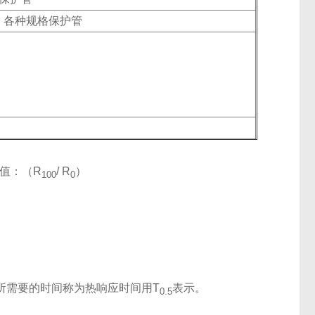
：各种规格保护管
值：（R
/ R
）
100
0
所需要的时间称为热响应时间用T
表示。
0.5