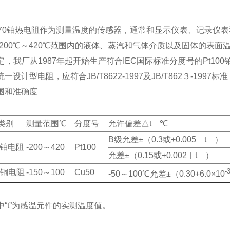
-270铂热电阻作为测量温度的传感器，通常和显示仪表、记录
-200℃～420℃范围内的液体、蒸汽和气体介质以及固体的表面
定，我厂从1987年起开始生产符合IEC国际标准分度号的Pt10
一设计型电阻，应符合JB/T8622-1997及JB/T862３-1997标
围和准确度
类别
测量范围℃
分度号
允许偏差△t ℃
B级允差±（0.3或+0.005︱t︱）
型铂电阻
-200～420
Pt100
允差±（0.15或+0.002︱t︱）
-
型铜电阻
-150～100
Cu50
-50～100℃允差±（0.30+6.0×10
中“t”为感温元件的实测温度值。