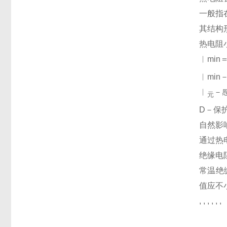
一般指
其结构
热电阻
︱min
︱mi
︱
－
元
D－保
自然影
通过热
绝缘电
常温绝
值应不小
, , , , , ,