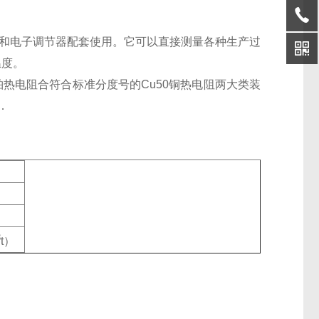
仪表和电子调节器配套使用。它可以直接测量各种生产过
温度。
0铂热电阻合符合标准分度号的Cu50铜热电阻两大类装
准．
3
t）