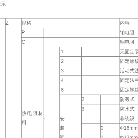
表示
Z
规格
内容
P
铂电阻
C
铜电阻
１
无固定
２
固定螺
３
活动式
４
固定法
６
固定螺
2
防溅式
3
防水式
热电阻材
-
非统设
安
料
装
0
Φ16m
固
1
Φ12m