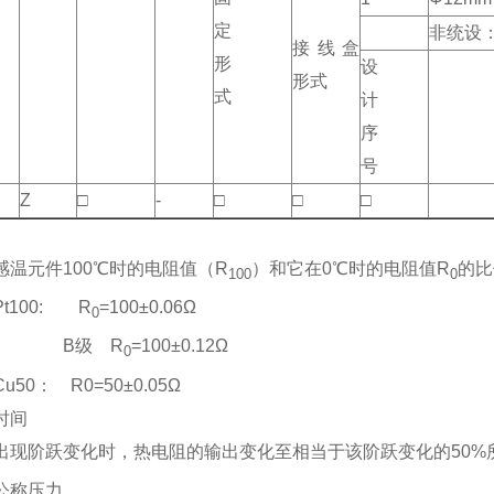
定
非统设
接线盒
形
设
形式
式
计
序
号
Z
□
-
□
□
□
感温元件100℃时的电阻值（R
）和它在0℃时的电阻值R
的比
100
0
t100: R
=100±0.06Ω
0
级 R
=100±0.12Ω
0
50： R0=50±0.05Ω
时间
出现阶跃变化时，热电阻的输出变化至相当于该阶跃变化的50%
公称压力