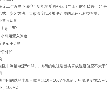
在该工作温度下保护管所能承受的外压（静压）耐不破裂。允许
形式、安装方法、置放深度以及被测介质的流速和种类有关。
小置入深度
＝︱
+15D
元
n－小可用置入深度
感温元件长度
护管外径
响
电阻中测量电流5mA时，测得的电阻增量换算成温度值应不大于0.
阻
缘电阻的试验电压可取直流10～100V任意值，环境温度在15～
于100MΩ