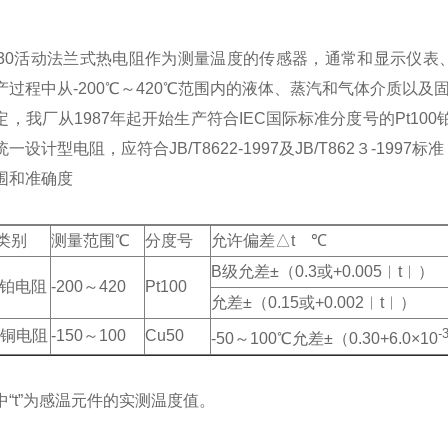
-330活动法兰式热电阻作为测量温度的传感器，通常和显示仪
产过程中从-200℃～420℃范围内的液体、蒸汽和气体介质以及
定，我厂从1987年起开始生产符合IEC国际标准分度号的Pt10
一设计型电阻，应符合JB/T8622-1997及JB/T862３-1997标
围和准确度
类别
测量范围℃
分度号
允许偏差△t ℃
B级允差±（0.3或+0.005︱t︱）
型铂电阻
-200～420
Pt100
允差±（0.15或+0.002︱t︱）
-
型铜电阻
-150～100
Cu50
-50～100℃允差±（0.30+6.0×10
中“t”为感温元件的实测温度值。