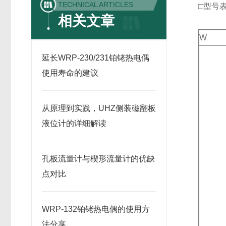
TECHNICAL ARTICLES
□型号
相关文章
W
延长WRP-230/231铂铑热电偶
使用寿命的建议
从原理到实践，UHZ侧装磁翻板
液位计的详细解读
孔板流量计与楔形流量计的优缺
点对比
WRP-132铂铑热电偶的使用方
法分享