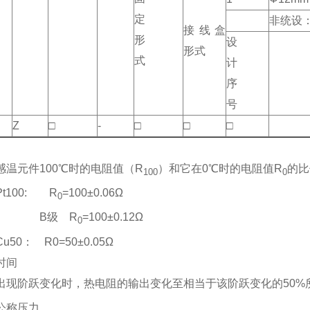
定
非统设
接线盒
形
设
形式
式
计
序
号
Z
□
-
□
□
□
感温元件100℃时的电阻值（R
）和它在0℃时的电阻值R
的比
100
0
t100: R
=100±0.06Ω
0
级 R
=100±0.12Ω
0
50： R0=50±0.05Ω
时间
出现阶跃变化时，热电阻的输出变化至相当于该阶跃变化的50%
公称压力