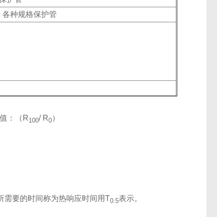
：各种规格保护管
值：（R
/ R
）
100
0
所需要的时间称为热响应时间用T
表示。
0.5