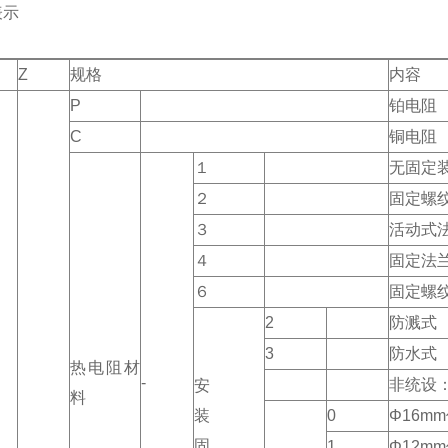
表示
Z
规格
内容
P
铂电阻
C
铜电阻
１
无固定
２
固定螺
３
活动式
４
固定法
６
固定螺
2
防溅式
3
防水式
热电阻材
-
非统设
安
料
装
0
Φ16m
固
1
Φ12m