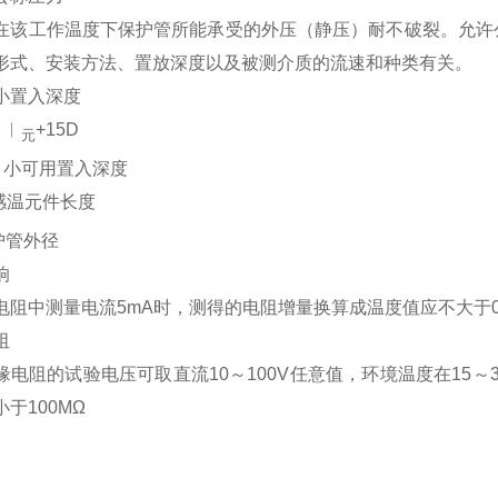
在该工作温度下保护管所能承受的外压（静压）耐不破裂。允许
形式、安装方法、置放深度以及被测介质的流速和种类有关。
小置入深度
＝︱
+15D
元
n－小可用置入深度
感温元件长度
护管外径
响
电阻中测量电流5mA时，测得的电阻增量换算成温度值应不大于0.
阻
缘电阻的试验电压可取直流10～100V任意值，环境温度在15～
于100MΩ