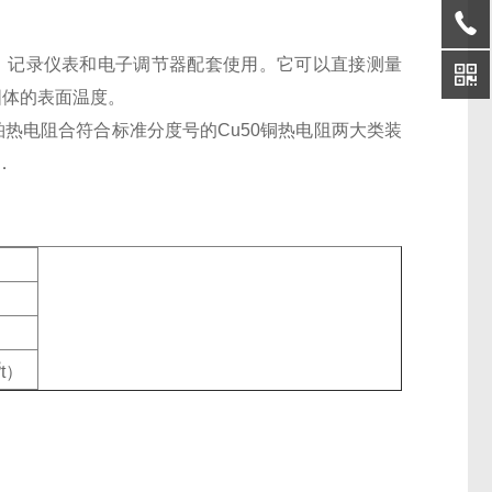
表、记录仪表和电子调节器配套使用。它可以直接测量
固体的表面温度。
0铂热电阻合符合标准分度号的Cu50铜热电阻两大类装
准．
3
t）