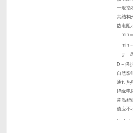
一般指
其结构
热电阻
︱min
︱mi
︱
－
元
D－保
自然影
通过热
绝缘电
常温绝
值应不小
, , , , , ,