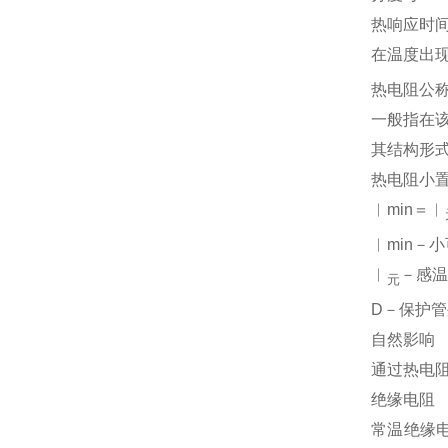
热响应时
在温度出
热电阻公
一般指在
其结构形
热电阻小
︱min＝︱
︱min－
︱
－感
元
D－保护
自然影响
通过热电阻
绝缘电阻
常温绝缘电