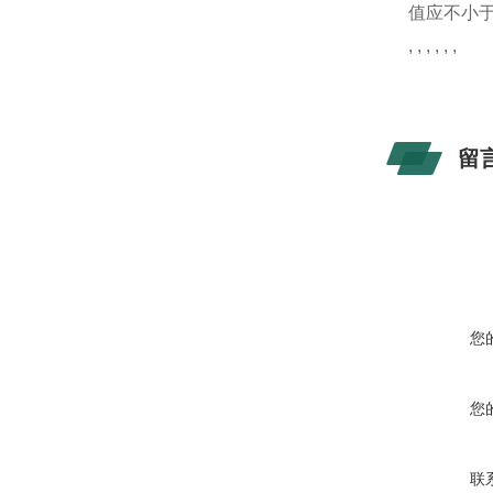
值应不小于
, , , , , ,
留
您
您
联