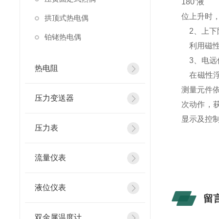
180’液
位上升时
拱顶式热电偶
2、上下
铂铑热电偶
利用磁性
3、电远
热电阻
在磁性浮
测量元件
压力变送器
次动作，获
显示及控
压力表
流量仪表
液位仪表
留
双金属温度计