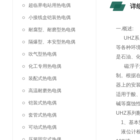
超临界电站用热电偶
详
小接线盒铠装热电偶
一.概述:
耐腐型、耐磨型热电偶
UHZ系
隔爆型、本安型热电偶
等各种环
吹气型热电偶
是石油、
化工专用热电偶
磁浮子液
制。根据
装配式热电偶
器上的安
高温耐磨热电偶
适用于酸
铠装式热电偶
碱等腐蚀
UHZ系列
套管式热电偶
1、基本
可动式热电偶
液位计根
压簧固定式热偶