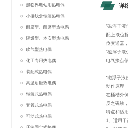
超临界电站用热电偶
详
小接线盒铠装热电偶
“磁浮子
耐腐型、耐磨型热电偶
配上液位
隔爆型、本安型热电偶
位变送器，
吹气型热电偶
“磁浮子
化工专用热电偶
电气接点
装配式热电偶
“磁浮子液
高温耐磨热电偶
动作原理
铠装式热电偶
在桶槽外
反之磁铁
套管式热电偶
特点和适
可动式热电偶
1、适用
压簧固定式热偶