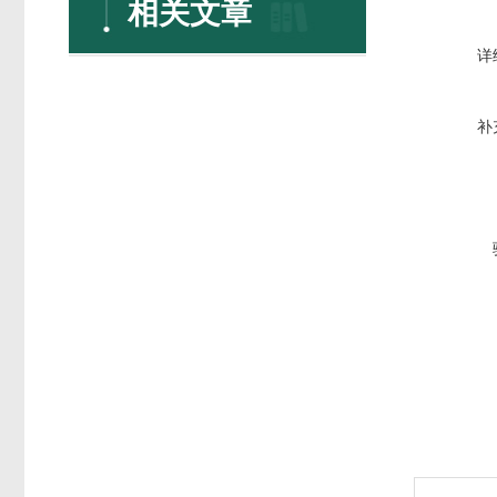
相关文章
详
补