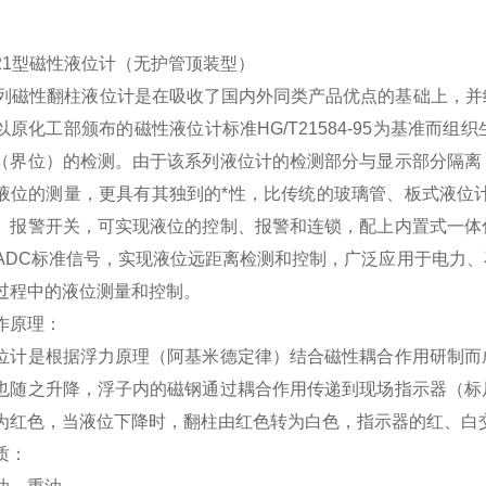
-221型磁性液位计（无护管顶装型）
系列磁性翻柱液位计是在吸收了国内外同类产品优点的基础上，
以原化工部颁布的磁性液位计标准HG/T21584-95为基准而
（界位）的检测。由于该系列液位计的检测部分与显示部分隔离
液位的测量，更具有其独到的*性，比传统的玻璃管、板式液位
、报警开关，可实现液位的控制、报警和连锁，配上内置式一体
0mADC标准信号，实现液位远距离检测和控制，广泛应用于电
过程中的液位测量和控制。
作原理：
位计是根据浮力原理（阿基米德定律）结合磁性耦合作用研制而
也随之升降，浮子内的磁钢通过耦合作用传递到现场指示器（标
为红色，当液位下降时，翻柱由红色转为白色，指示器的红、白
质：