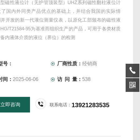
221型磁性液位计（无护管顶装型）UHZ系列磁性翻柱液位计
收了国内外同类产品优点的基础上，并结合我国的实际情
制并开发的新一代液位测量仪表，以原化工部颁布的磁性液
HG/T21584-95为基准而组织生产的产品，可用于各类材质
设备内液体介质的液位（界位）的检测
型号：
厂商性质：
经销商
时间：
2025-06-06
访 问 量：
538
13921283535
立即咨询
联系电话：