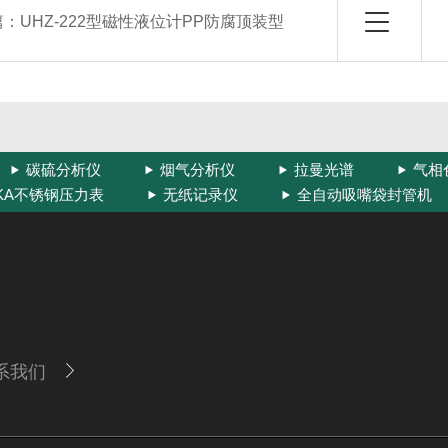
篇：
UHZ-222型磁性液位计PP防腐顶装型
碳硫分析仪
烟气分析仪
拉曼光谱
气相
IKA不锈钢压力表
无纸记录仪
全自动吸嘴袋封管机
系我们