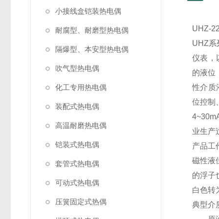
小接线盒铠装热电偶
UHZ
耐腐型、耐磨型热电偶
UHZ
隔爆型、本安型热电偶
仪表，
吹气型热电偶
的液位
化工专用热电偶
性介质
位控制
装配式热电偶
4~3
高温耐磨热电偶
业生产
铠装式热电偶
产品工
磁性液
套管式热电偶
的浮子
可动式热电偶
白色转
压簧固定式热偶
典型介