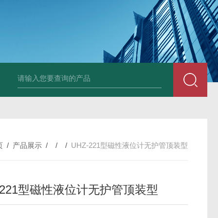
套管式热电阻
WZP2-731套管式热电阻
塑料液面计(RPP,UPVC,PVDF,C
页
/
产品展示
/ / /
UHZ-221型磁性液位计无护管顶装型
Z-221型磁性液位计无护管顶装型