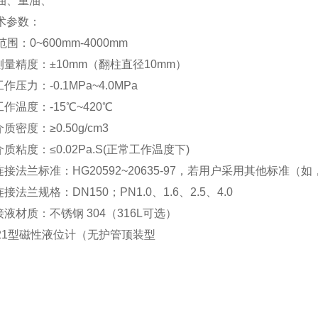
、重油、
术参数：
范围：0~600mm-4000mm
量精度：±10mm（翻柱直径10mm）
压力：-0.1MPa~4.0MPa
温度：-15℃~420℃
密度：≥0.50g/cm3
粘度：≤0.02Pa.S(正常工作温度下)
法兰标准：HG20592~20635-97，若用户采用其他标准（如，
法兰规格：DN150；PN1.0、1.6、2.5、4.0
液材质：不锈钢 304（316L可选）
221型磁性液位计（无护管顶装型