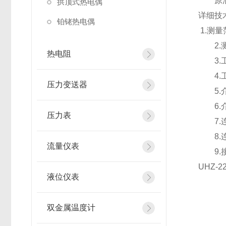
原油
拱顶式热电偶
详细技
铂铑热电偶
1.测量
2.测
热电阻
3.工作
4.工作
压力变送器
5.介质
6.介质
压力表
7.连接
8.连接
流量仪表
9.接
UHZ-
液位仪表
双金属温度计