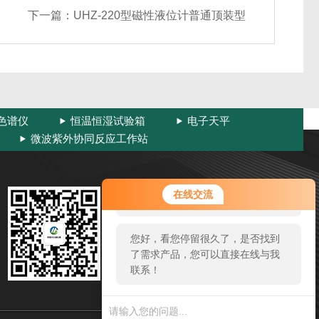
下一篇：
UHZ-220型磁性液位计普通顶装型
色谱仪
恒温恒湿试验箱
电子天平
微波紫外协同反应工作站
您好！欢迎前来咨询，很高兴为您
扫码加微信
在线交流
服务，请问您要咨询什么问题呢？
邮箱：wxherw@163.com
您好，看您停留很久了，是否找到
电话：0510-83314009
了需求产品，您可以直接在线与我
联系！
地址：滨湖区建筑路国家工业设计园内